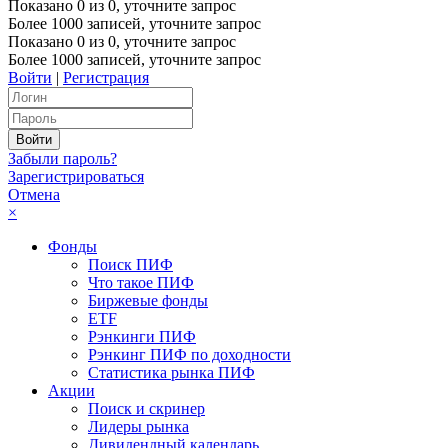
Показано
0
из
0
, уточните запрос
Более 1000 записей, уточните запрос
Показано
0
из
0
, уточните запрос
Более 1000 записей, уточните запрос
Войти
|
Регистрация
Забыли пароль?
Зарегистрироваться
Отмена
×
Фонды
Поиск ПИФ
Что такое ПИФ
Биржевые фонды
ETF
Рэнкинги ПИФ
Рэнкинг ПИФ по доходности
Статистика рынка ПИФ
Акции
Поиск и скринер
Лидеры рынка
Дивидендный календарь