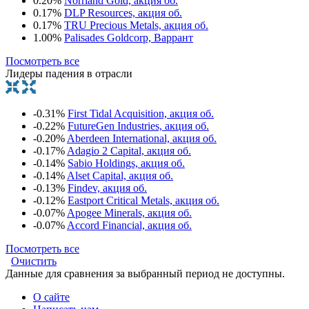
0.20%
Norrland Gold, акция об.
0.17%
DLP Resources, акция об.
0.17%
TRU Precious Metals, акция об.
1.00%
Palisades Goldcorp, Варрант
Посмотреть все
Лидеры падения в отрасли
-0.31%
First Tidal Acquisition, акция об.
-0.22%
FutureGen Industries, акция об.
-0.20%
Aberdeen International, акция об.
-0.17%
Adagio 2 Capital, акция об.
-0.14%
Sabio Holdings, акция об.
-0.14%
Alset Capital, акция об.
-0.13%
Findev, акция об.
-0.12%
Eastport Critical Metals, акция об.
-0.07%
Apogee Minerals, акция об.
-0.07%
Accord Financial, акция об.
Посмотреть все
Очистить
Данные для сравнения за выбранный период не доступны.
О сайте