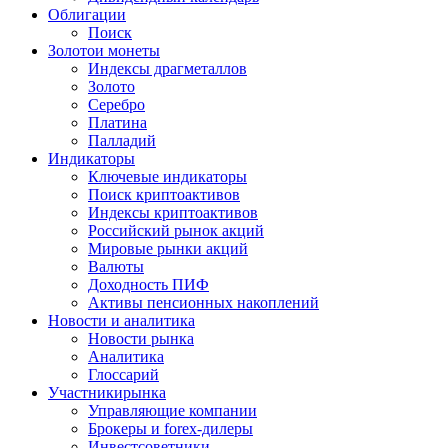
Облигации
Поиск
Золото
и монеты
Индексы драгметаллов
Золото
Серебро
Платина
Палладий
Индикаторы
Ключевые индикаторы
Поиск криптоактивов
Индексы криптоактивов
Российский рынок акций
Мировые рынки акций
Валюты
Доходность ПИФ
Активы пенсионных накоплений
Новости и аналитика
Новости рынка
Аналитика
Глоссарий
Участники
рынка
Управляющие компании
Брокеры и forex-дилеры
Инвестсоветники