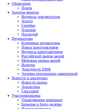
Облигации
Поиск
Золото
и монеты
Индексы драгметаллов
Золото
Серебро
Платина
Палладий
Индикаторы
Ключевые индикаторы
Поиск криптоактивов
Индексы криптоактивов
Российский рынок акций
Мировые рынки акций
Валюты
Доходность ПИФ
Активы пенсионных накоплений
Новости и аналитика
Новости рынка
Аналитика
Глоссарий
Участники
рынка
Управляющие компании
Брокеры и forex-дилеры
Инвестсоветники