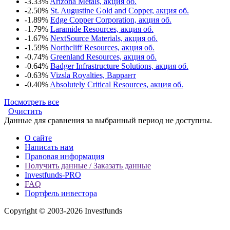
-3.33%
Arizona Metals, акция об.
-2.50%
St. Augustine Gold and Copper, акция об.
-1.89%
Edge Copper Corporation, акция об.
-1.79%
Laramide Resources, акция об.
-1.67%
NextSource Materials, акция об.
-1.59%
Northcliff Resources, акция об.
-0.74%
Greenland Resources, акция об.
-0.64%
Badger Infrastructure Solutions, акция об.
-0.63%
Vizsla Royalties, Варрант
-0.40%
Absolutely Critical Resources, акция об.
Посмотреть все
Очистить
Данные для сравнения за выбранный период не доступны.
О сайте
Написать нам
Правовая информация
Получить данные / Заказать данные
Investfunds-PRO
FAQ
Портфель инвестора
Copyright © 2003-2026 Investfunds