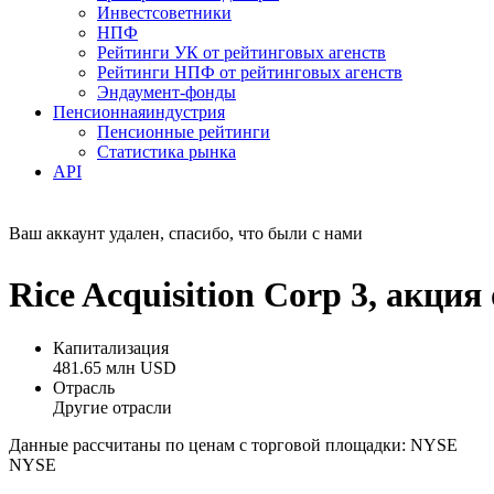
Инвестсоветники
НПФ
Рейтинги УК от рейтинговых агенств
Рейтинги НПФ от рейтинговых агенств
Эндаумент-фонды
Пенсионная
индустрия
Пенсионные рейтинги
Статистика рынка
API
Ваш аккаунт удален, спасибо, что были с нами
Rice Acquisition Corp 3, акц
Капитализация
481.65 млн USD
Отрасль
Другие отрасли
Данные рассчитаны по ценам с торговой площадки: NYSE
NYSE