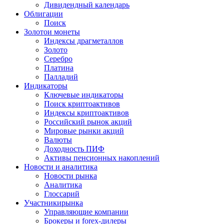
Дивидендный календарь
Облигации
Поиск
Золото
и монеты
Индексы драгметаллов
Золото
Серебро
Платина
Палладий
Индикаторы
Ключевые индикаторы
Поиск криптоактивов
Индексы криптоактивов
Российский рынок акций
Мировые рынки акций
Валюты
Доходность ПИФ
Активы пенсионных накоплений
Новости и аналитика
Новости рынка
Аналитика
Глоссарий
Участники
рынка
Управляющие компании
Брокеры и forex-дилеры