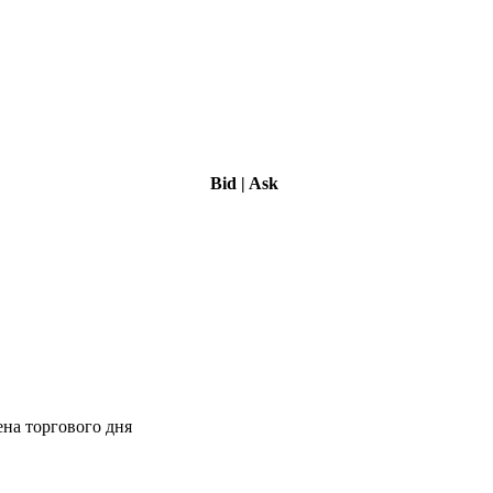
Bid
|
Ask
ена торгового дня