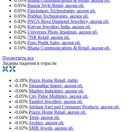
0.10%
Bhatia Communications & Retail, акция об.
0.05%
Baazar Style Retail, акция об.
0.05%
Finelistings Technologies, акция об.
0.05%
Prabhat Technologies, акция об.
0.02%
PNGS Reva Diamond Jewellery, акция об.
0.02%
Kalyan Jewellers India, акция об.
0.02%
Universus Photo Imagings, акция об.
0.02%
7NR Retail, акция об.
0.02%
Euro Pratik Sales, акция об.
0.10%
Bhatia Communications & Retail, акция об.
Посмотреть все
Лидеры падения в отрасли
-0.28%
Praxis Home Retail, rights
-0.13%
Simandhar Impex, акция об.
-0.06%
Manbro Industries, акция об.
-0.05%
City Pulse Multiplex, акция об.
-0.05%
Yaashvi Jewellers, акция об.
-0.05%
Jubilant Agri and Consumer Products, акция об.
-0.04%
Praxis Home Retail, акция об.
-0.04%
Trent, акция об.
-0.03%
Archies, акция об.
-0.02%
SMR Jewels, акция об.