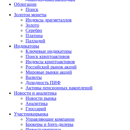
Облигации
Поиск
Золото
и монеты
Индексы драгметаллов
Золото
Серебро
Платина
Палладий
Индикаторы
Ключевые индикаторы
Поиск криптоактивов
Индексы криптоактивов
Российский рынок акций
Мировые рынки акций
Валюты
Доходность ПИФ
Активы пенсионных накоплений
Новости и аналитика
Новости рынка
Аналитика
Глоссарий
Участники
рынка
Управляющие компании
Брокеры и forex-дилеры
Инвестсоветники