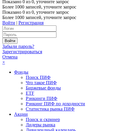
Показано
0
из
0
, уточните запрос
Более 1000 записей, уточните запрос
Показано
0
из
0
, уточните запрос
Более 1000 записей, уточните запрос
Войти
|
Регистрация
Забыли пароль?
Зарегистрироваться
Отмена
×
Фонды
Поиск ПИФ
Что такое ПИФ
Биржевые фонды
ETF
Рэнкинги ПИФ
Рэнкинг ПИФ по доходности
Статистика рынка ПИФ
Акции
Поиск и скринер
Лидеры рынка
Дивидендный календарь