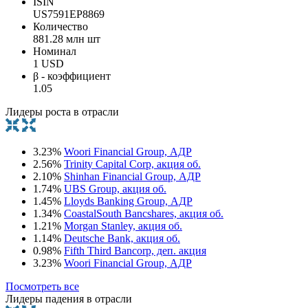
ISIN
US7591EP8869
Количество
881.28 млн шт
Номинал
1 USD
β - коэффициент
1.05
Лидеры роста в отрасли
3.23%
Woori Financial Group, АДР
2.56%
Trinity Capital Corp, акция об.
2.10%
Shinhan Financial Group, АДР
1.74%
UBS Group, акция об.
1.45%
Lloyds Banking Group, АДР
1.34%
CoastalSouth Bancshares, акция об.
1.21%
Morgan Stanley, акция об.
1.14%
Deutsche Bank, акция об.
0.98%
Fifth Third Bancorp, деп. акция
3.23%
Woori Financial Group, АДР
Посмотреть все
Лидеры падения в отрасли