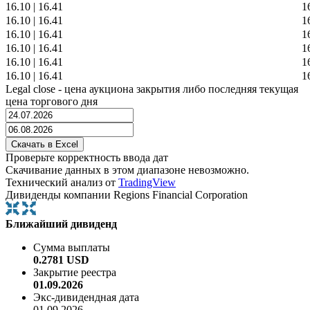
16.10
|
16.41
1
16.10
|
16.41
1
16.10
|
16.41
1
16.10
|
16.41
1
16.10
|
16.41
1
16.10
|
16.41
1
Legal close - цена аукциона закрытия либо последняя текущая
цена торгового дня
Проверьте корректность ввода дат
Скачивание данных в этом диапазоне невозможно.
Технический анализ от
TradingView
Дивиденды компании Regions Financial Corporation
Ближайший дивиденд
Сумма выплаты
0.2781 USD
Закрытие реестра
01.09.2026
Экс-дивидендная дата
01.09.2026