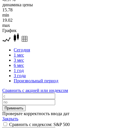
динамика цены
15.78
min
19.02
max
График
Сегодня
1 мес
3 мес
6 мес
1 год
3 года
Произвольный период
Сравнить с акцией или индексом
Проверьте корректность ввода дат
Закрыть
Сравнить с индексом: S&P 500