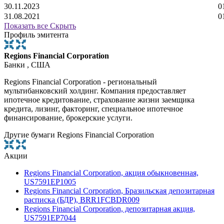
30.11.2023
0
31.08.2021
0
Показать все
Скрыть
Профиль эмитента
Regions Financial Corporation
Банки , США
Regions Financial Corporation - региональный
мультибанковский холдинг. Компания предоставляет
ипотечное кредитование, страхование жизни заемщика
кредита, лизинг, факторинг, специальное ипотечное
финансирование, брокерские услуги.
Другие бумаги Regions Financial Corporation
Акции
Regions Financial Corporation, акция обыкновенная,
US7591EP1005
Regions Financial Corporation, Бразильская депозитарная
расписка (БДР), BRR1FCBDR009
Regions Financial Corporation, депозитарная акция,
US7591EP7044