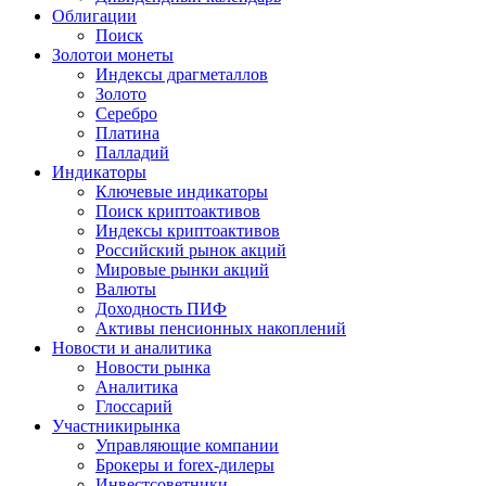
Облигации
Поиск
Золото
и монеты
Индексы драгметаллов
Золото
Серебро
Платина
Палладий
Индикаторы
Ключевые индикаторы
Поиск криптоактивов
Индексы криптоактивов
Российский рынок акций
Мировые рынки акций
Валюты
Доходность ПИФ
Активы пенсионных накоплений
Новости и аналитика
Новости рынка
Аналитика
Глоссарий
Участники
рынка
Управляющие компании
Брокеры и forex-дилеры
Инвестсоветники