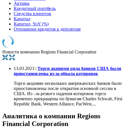
Активы
Кредитный портфель
Средства клиентов
Капитал
Капитал, YoY (%)
Отношение кредитов к депозитам
Новости компании Regions Financial Corporation
13.03.2023 |
Торги акциями ряда банков США были
приостановлены из-за обвала котировок
Торги акциями нескольких американских банков были
приостановлены после открытия основной сессии в
США. Из –за резкого падения котировок торги
временно прекращены по бумагам Charles Schwab, First
Republic Bank, Western Alliance, PacWest,...
Аналитика о компании Regions
Financial Corporation