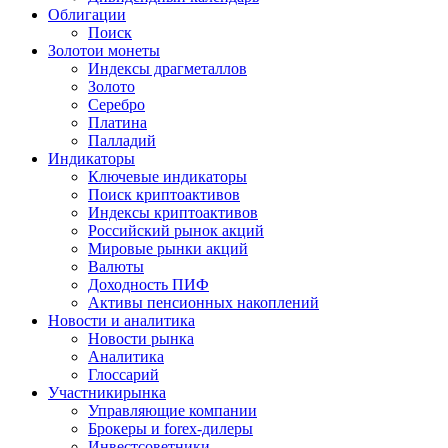
Облигации
Поиск
Золото
и монеты
Индексы драгметаллов
Золото
Серебро
Платина
Палладий
Индикаторы
Ключевые индикаторы
Поиск криптоактивов
Индексы криптоактивов
Российский рынок акций
Мировые рынки акций
Валюты
Доходность ПИФ
Активы пенсионных накоплений
Новости и аналитика
Новости рынка
Аналитика
Глоссарий
Участники
рынка
Управляющие компании
Брокеры и forex-дилеры
Инвестсоветники