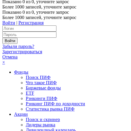
Показано
0
из
0
, уточните запрос
Более 1000 записей, уточните запрос
Показано
0
из
0
, уточните запрос
Более 1000 записей, уточните запрос
Войти
|
Регистрация
Забыли пароль?
Зарегистрироваться
Отмена
×
Фонды
Поиск ПИФ
Что такое ПИФ
Биржевые фонды
ETF
Рэнкинги ПИФ
Рэнкинг ПИФ по доходности
Статистика рынка ПИФ
Акции
Поиск и скринер
Лидеры рынка
Дивидендный календарь