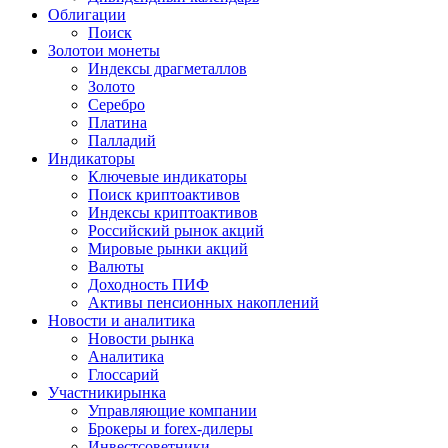
Облигации
Поиск
Золото
и монеты
Индексы драгметаллов
Золото
Серебро
Платина
Палладий
Индикаторы
Ключевые индикаторы
Поиск криптоактивов
Индексы криптоактивов
Российский рынок акций
Мировые рынки акций
Валюты
Доходность ПИФ
Активы пенсионных накоплений
Новости и аналитика
Новости рынка
Аналитика
Глоссарий
Участники
рынка
Управляющие компании
Брокеры и forex-дилеры
Инвестсоветники