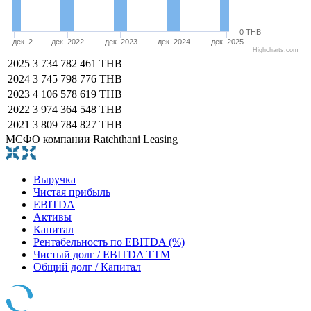
0 THB
дек. 2…
дек. 2022
дек. 2023
дек. 2024
дек. 2025
Highcharts.com
2025
3 734 782 461 THB
2024
3 745 798 776 THB
2023
4 106 578 619 THB
2022
3 974 364 548 THB
2021
3 809 784 827 THB
МСФО компании Ratchthani Leasing
Выручка
Чистая прибыль
EBITDA
Активы
Капитал
Рентабельность по EBITDA (%)
Чистый долг / EBITDA TTM
Общий долг / Капитал