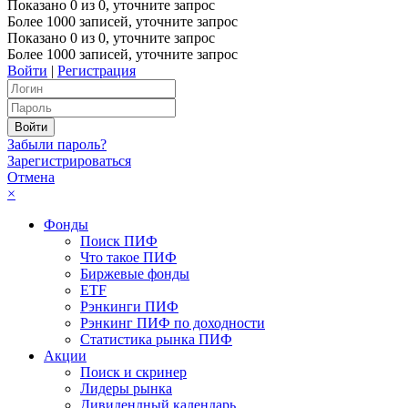
Показано
0
из
0
, уточните запрос
Более 1000 записей, уточните запрос
Показано
0
из
0
, уточните запрос
Более 1000 записей, уточните запрос
Войти
|
Регистрация
Забыли пароль?
Зарегистрироваться
Отмена
×
Фонды
Поиск ПИФ
Что такое ПИФ
Биржевые фонды
ETF
Рэнкинги ПИФ
Рэнкинг ПИФ по доходности
Статистика рынка ПИФ
Акции
Поиск и скринер
Лидеры рынка
Дивидендный календарь