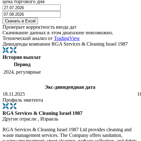
цена торгового дня
Проверьте корректность ввода дат
Скачивание данных в этом диапазоне невозможно.
Технический анализ от
TradingView
Дивиденды компании RGA Services & Cleaning Israel 1987
История выплат
Период
2024, регулярные
Экс-дивидендная дата
18.11.2025
1
Профиль эмитента
RGA Services & Cleaning Israel 1987
Другие отрасли , Израиль
RGA Services & Cleaning Israel 1987 Ltd provides cleaning and
waste management services. The Company offers sanitation,
wastewater treatment, street cleaning, garbage collection, and debris