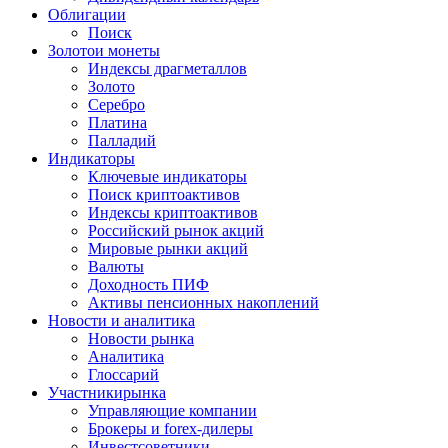
Облигации
Поиск
Золото
и монеты
Индексы драгметаллов
Золото
Серебро
Платина
Палладий
Индикаторы
Ключевые индикаторы
Поиск криптоактивов
Индексы криптоактивов
Российский рынок акций
Мировые рынки акций
Валюты
Доходность ПИФ
Активы пенсионных накоплений
Новости и аналитика
Новости рынка
Аналитика
Глоссарий
Участники
рынка
Управляющие компании
Брокеры и forex-дилеры
Инвестсоветники