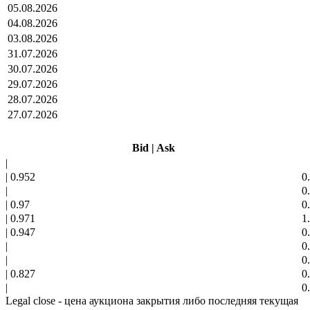
05.08.2026
04.08.2026
03.08.2026
31.07.2026
30.07.2026
29.07.2026
28.07.2026
27.07.2026
Bid
|
Ask
|
|
0.952
0
|
0
|
0.97
0
|
0.971
1
|
0.947
0
|
0
|
0
|
0.827
0
|
0
Legal close - цена аукциона закрытия либо последняя текущая