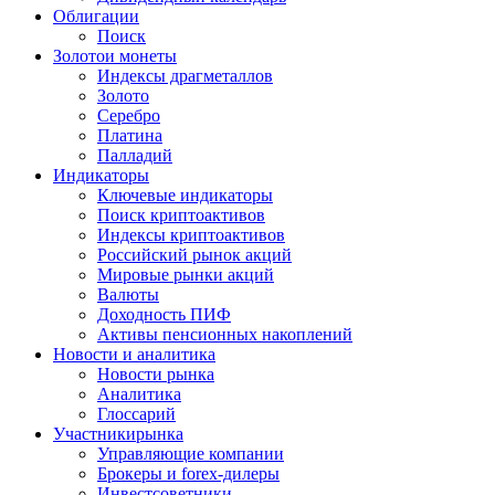
Облигации
Поиск
Золото
и монеты
Индексы драгметаллов
Золото
Серебро
Платина
Палладий
Индикаторы
Ключевые индикаторы
Поиск криптоактивов
Индексы криптоактивов
Российский рынок акций
Мировые рынки акций
Валюты
Доходность ПИФ
Активы пенсионных накоплений
Новости и аналитика
Новости рынка
Аналитика
Глоссарий
Участники
рынка
Управляющие компании
Брокеры и forex-дилеры
Инвестсоветники