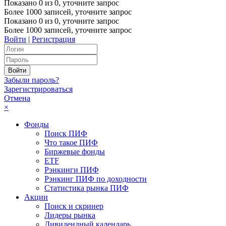
Показано
0
из
0
, уточните запрос
Более 1000 записей, уточните запрос
Показано
0
из
0
, уточните запрос
Более 1000 записей, уточните запрос
Войти
|
Регистрация
Забыли пароль?
Зарегистрироваться
Отмена
×
Фонды
Поиск ПИФ
Что такое ПИФ
Биржевые фонды
ETF
Рэнкинги ПИФ
Рэнкинг ПИФ по доходности
Статистика рынка ПИФ
Акции
Поиск и скринер
Лидеры рынка
Дивидендный календарь