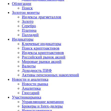
Облигации
Поиск
Золото
и монеты
Индексы драгметаллов
Золото
Серебро
Платина
Палладий
Индикаторы
Ключевые индикаторы
Поиск криптоактивов
Индексы криптоактивов
Российский рынок акций
Мировые рынки акций
Валюты
Доходность ПИФ
Активы пенсионных накоплений
Новости и аналитика
Новости рынка
Аналитика
Глоссарий
Участники
рынка
Управляющие компании
Брокеры и forex-дилеры
Инвестсоветники