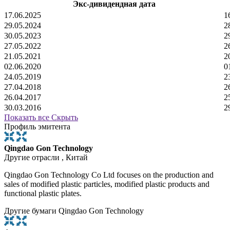
Экс-дивидендная дата
17.06.2025
1
29.05.2024
2
30.05.2023
2
27.05.2022
2
21.05.2021
2
02.06.2020
0
24.05.2019
2
27.04.2018
2
26.04.2017
2
30.03.2016
2
Показать все
Скрыть
Профиль эмитента
Qingdao Gon Technology
Другие отрасли , Китай
Qingdao Gon Technology Co Ltd focuses on the production and
sales of modified plastic particles, modified plastic products and
functional plastic plates.
Другие бумаги Qingdao Gon Technology