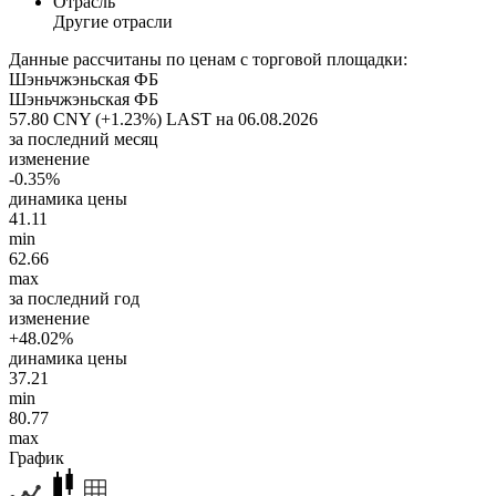
Отрасль
Другие отрасли
Данные рассчитаны по ценам с торговой площадки:
Шэньчжэньская ФБ
Шэньчжэньская ФБ
57.80 CNY (+1.23%)
LAST на 06.08.2026
за последний месяц
изменение
-0.35%
динамика цены
41.11
min
62.66
max
за последний год
изменение
+48.02%
динамика цены
37.21
min
80.77
max
График