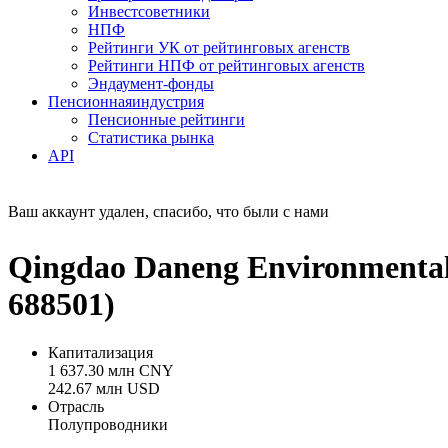
Инвестсоветники
НПФ
Рейтинги УК от рейтинговых агенств
Рейтинги НПФ от рейтинговых агенств
Эндаумент-фонды
Пенсионная
индустрия
Пенсионные рейтинги
Статистика рынка
API
Ваш аккаунт удален, спасибо, что были с нами
Qingdao Daneng Environmental
688501)
Капитализация
1 637.30 млн CNY
242.67 млн USD
Отрасль
Полупроводники