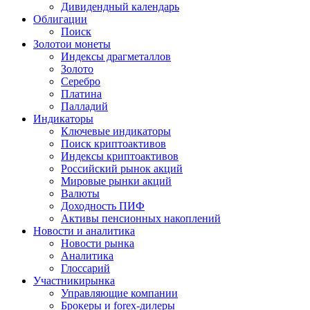
Дивидендный календарь
Облигации
Поиск
Золото
и монеты
Индексы драгметаллов
Золото
Серебро
Платина
Палладий
Индикаторы
Ключевые индикаторы
Поиск криптоактивов
Индексы криптоактивов
Российский рынок акций
Мировые рынки акций
Валюты
Доходность ПИФ
Активы пенсионных накоплений
Новости и аналитика
Новости рынка
Аналитика
Глоссарий
Участники
рынка
Управляющие компании
Брокеры и forex-дилеры