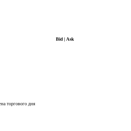
Bid
|
Ask
ена торгового дня