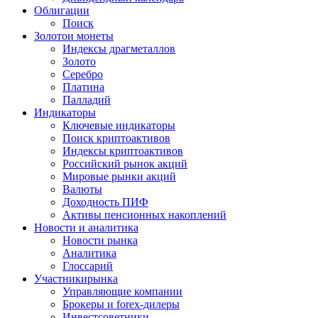
Облигации
Поиск
Золото
и монеты
Индексы драгметаллов
Золото
Серебро
Платина
Палладий
Индикаторы
Ключевые индикаторы
Поиск криптоактивов
Индексы криптоактивов
Российский рынок акций
Мировые рынки акций
Валюты
Доходность ПИФ
Активы пенсионных накоплений
Новости и аналитика
Новости рынка
Аналитика
Глоссарий
Участники
рынка
Управляющие компании
Брокеры и forex-дилеры
Инвестсоветники