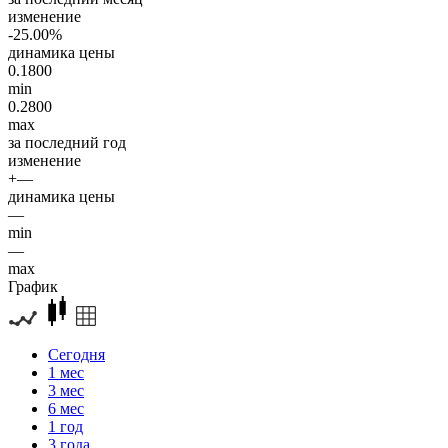
изменение
-25.00%
динамика цены
0.1800
min
0.2800
max
за последний год
изменение
+—
динамика цены
—
min
—
max
График
Сегодня
1 мес
3 мес
6 мес
1 год
3 года