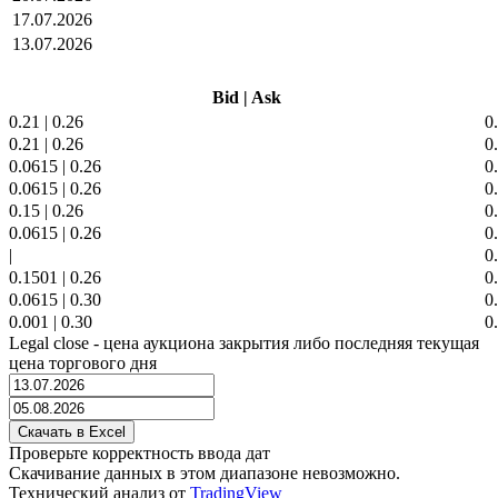
17.07.2026
13.07.2026
Bid
|
Ask
0.21
|
0.26
0
0.21
|
0.26
0
0.0615
|
0.26
0
0.0615
|
0.26
0
0.15
|
0.26
0
0.0615
|
0.26
0
|
0
0.1501
|
0.26
0
0.0615
|
0.30
0
0.001
|
0.30
0
Legal close - цена аукциона закрытия либо последняя текущая
цена торгового дня
Проверьте корректность ввода дат
Скачивание данных в этом диапазоне невозможно.
Технический анализ от
TradingView