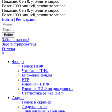
Показано
0
из
0
, уточните запрос
Более 1000 записей, уточните запрос
Показано
0
из
0
, уточните запрос
Более 1000 записей, уточните запрос
Войти
|
Регистрация
Забыли пароль?
Зарегистрироваться
Отмена
×
Фонды
Поиск ПИФ
Что такое ПИФ
Биржевые фонды
ETF
Рэнкинги ПИФ
Рэнкинг ПИФ по доходности
Статистика рынка ПИФ
Акции
Поиск и скринер
Лидеры рынка
Дивидендный календарь