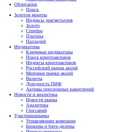
Облигации
Поиск
Золото
и монеты
Индексы драгметаллов
Золото
Серебро
Платина
Палладий
Индикаторы
Ключевые индикаторы
Поиск криптоактивов
Индексы криптоактивов
Российский рынок акций
Мировые рынки акций
Валюты
Доходность ПИФ
Активы пенсионных накоплений
Новости и аналитика
Новости рынка
Аналитика
Глоссарий
Участники
рынка
Управляющие компании
Брокеры и forex-дилеры
Инвестсоветники