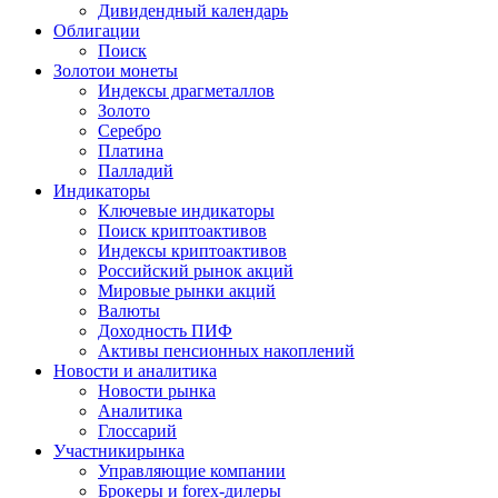
Дивидендный календарь
Облигации
Поиск
Золото
и монеты
Индексы драгметаллов
Золото
Серебро
Платина
Палладий
Индикаторы
Ключевые индикаторы
Поиск криптоактивов
Индексы криптоактивов
Российский рынок акций
Мировые рынки акций
Валюты
Доходность ПИФ
Активы пенсионных накоплений
Новости и аналитика
Новости рынка
Аналитика
Глоссарий
Участники
рынка
Управляющие компании
Брокеры и forex-дилеры