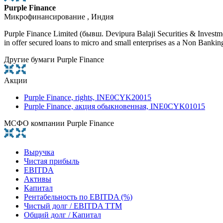
Purple Finance
Микрофинансирование , Индия
Purple Finance Limited (бывш. Devipura Balaji Securities & Investm
in offer secured loans to micro and small enterprises as a Non Ban
Другие бумаги Purple Finance
Акции
Purple Finance, rights, INE0CYK20015
Purple Finance, акция обыкновенная, INE0CYK01015
МСФО компании Purple Finance
Выручка
Чистая прибыль
EBITDA
Активы
Капитал
Рентабельность по EBITDA (%)
Чистый долг / EBITDA TTM
Общий долг / Капитал