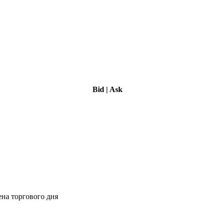
Bid
|
Ask
ена торгового дня