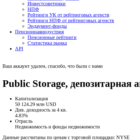
Инвестсоветники
НПФ
Рейтинги УК от рейтинговых агенств
Рейтинги НПФ от рейтинговых агенств
Эндаумент-фонды
Пенсионная
индустрия
Пенсионные рейтинги
Статистика рынка
API
Ваш аккаунт удален, спасибо, что были с нами
Public Storage, депозитарна
Капитализация
50 124.29 млн USD
Див. доходность за 4 кв.
4.83%
Отрасль
Недвижимость и фонды недвижимости
Данные рассчитаны по ценам с торговой площадки: NYSE