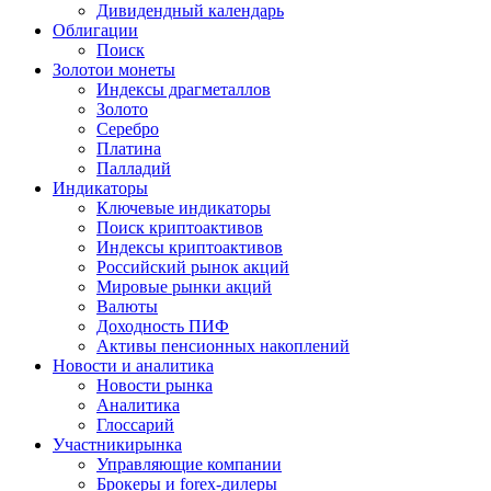
Дивидендный календарь
Облигации
Поиск
Золото
и монеты
Индексы драгметаллов
Золото
Серебро
Платина
Палладий
Индикаторы
Ключевые индикаторы
Поиск криптоактивов
Индексы криптоактивов
Российский рынок акций
Мировые рынки акций
Валюты
Доходность ПИФ
Активы пенсионных накоплений
Новости и аналитика
Новости рынка
Аналитика
Глоссарий
Участники
рынка
Управляющие компании
Брокеры и forex-дилеры