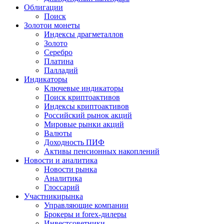
Облигации
Поиск
Золото
и монеты
Индексы драгметаллов
Золото
Серебро
Платина
Палладий
Индикаторы
Ключевые индикаторы
Поиск криптоактивов
Индексы криптоактивов
Российский рынок акций
Мировые рынки акций
Валюты
Доходность ПИФ
Активы пенсионных накоплений
Новости и аналитика
Новости рынка
Аналитика
Глоссарий
Участники
рынка
Управляющие компании
Брокеры и forex-дилеры
Инвестсоветники