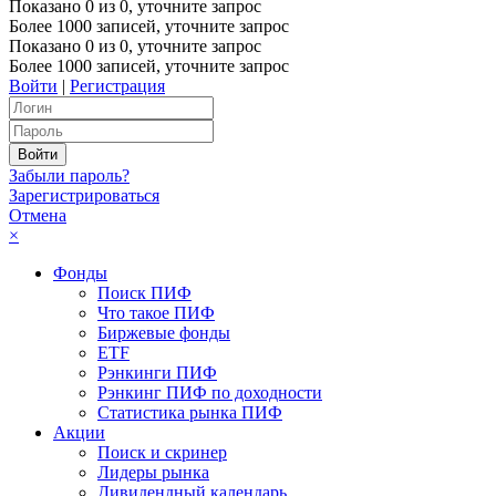
Показано
0
из
0
, уточните запрос
Более 1000 записей, уточните запрос
Показано
0
из
0
, уточните запрос
Более 1000 записей, уточните запрос
Войти
|
Регистрация
Забыли пароль?
Зарегистрироваться
Отмена
×
Фонды
Поиск ПИФ
Что такое ПИФ
Биржевые фонды
ETF
Рэнкинги ПИФ
Рэнкинг ПИФ по доходности
Статистика рынка ПИФ
Акции
Поиск и скринер
Лидеры рынка
Дивидендный календарь