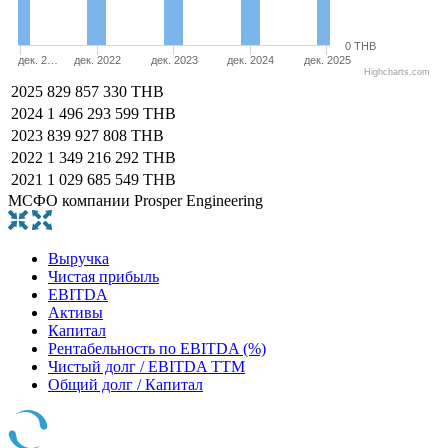
0 THB
дек. 2…
дек. 2022
дек. 2023
дек. 2024
дек. 2025
Highcharts.com
2025
829 857 330 THB
2024
1 496 293 599 THB
2023
839 927 808 THB
2022
1 349 216 292 THB
2021
1 029 685 549 THB
МСФО компании Prosper Engineering
Выручка
Чистая прибыль
EBITDA
Активы
Капитал
Рентабельность по EBITDA (%)
Чистый долг / EBITDA TTM
Общий долг / Капитал