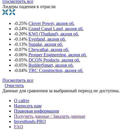
Посмотреть все
Лидеры падения в отрасли
-0.25%
Clover Power, акция об.
-0.24%
Grand Canal Land, акция об.
-0.20%
KWI (Thailand), акция об.
-0.14%
Everland, акция об.
-0.13%
Supalai, акция об.
-0.07%
Chewathai, акция об.
-0.06%
Prosper Engineering, акция об.
-0.05%
DCON Products, акция об.
-0.05%
BuilderSmart, акция об.
-0.04%
TRC Construction, акция об.
Посмотреть все
Очистить
Данные для сравнения за выбранный период не доступны.
О сайте
Написать нам
Правовая информация
Получить данные / Заказать данные
Investfunds-PRO
FAQ