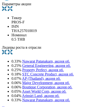
Параметры акции
Тикер
PROS-F
ISIN
THA257010019
Номинал
0.5 THB
Лидеры роста в отрасли
0.33%
Nawarat Patanakarn, акция об.
0.25%
General Engineering, акция об.
0.25%
Property Perfect, акция об.
0.18%
STC Concrete Product, акция об.
0.07%
AP (Thailand), акция об.
0.06%
Major Development, акция об.
0.06%
Boutique Corporation, акция об.
0.05%
Asset World Corp, акция об.
0.04%
Arinsiri Land, акция об.
0.33%
Nawarat Patanakarn, акция об.