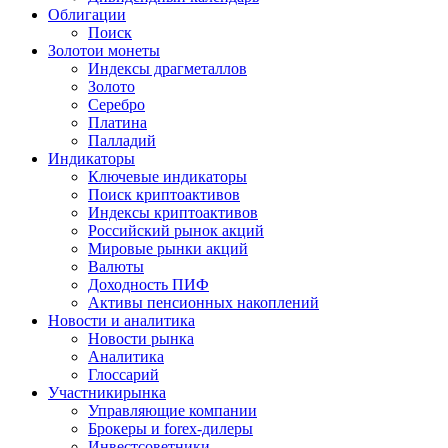
Облигации
Поиск
Золото
и монеты
Индексы драгметаллов
Золото
Серебро
Платина
Палладий
Индикаторы
Ключевые индикаторы
Поиск криптоактивов
Индексы криптоактивов
Российский рынок акций
Мировые рынки акций
Валюты
Доходность ПИФ
Активы пенсионных накоплений
Новости и аналитика
Новости рынка
Аналитика
Глоссарий
Участники
рынка
Управляющие компании
Брокеры и forex-дилеры
Инвестсоветники