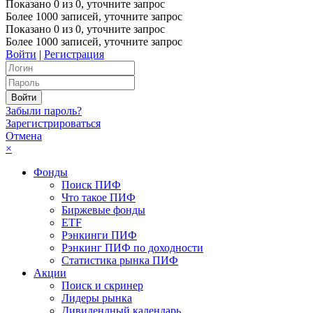
Показано
0
из
0
, уточните запрос
Более 1000 записей, уточните запрос
Показано
0
из
0
, уточните запрос
Более 1000 записей, уточните запрос
Войти
|
Регистрация
Забыли пароль?
Зарегистрироваться
Отмена
×
Фонды
Поиск ПИФ
Что такое ПИФ
Биржевые фонды
ETF
Рэнкинги ПИФ
Рэнкинг ПИФ по доходности
Статистика рынка ПИФ
Акции
Поиск и скринер
Лидеры рынка
Дивидендный календарь