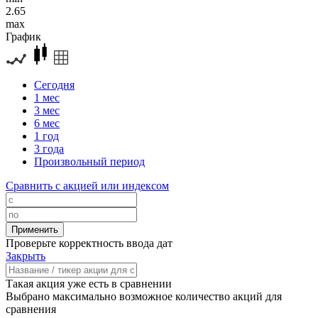
2.65
max
График
Сегодня
1 мес
3 мес
6 мес
1 год
3 года
Произвольный период
Сравнить с акцией или индексом
Проверьте корректность ввода дат
Закрыть
Такая акция уже есть в сравнении
Выбрано максимально возможное количество акций для
сравнения