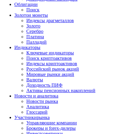
Облигации
Поиск
Золото
и монеты
Индексы драгметаллов
Золото
Серебро
Платина
Палладий
Индикаторы
Ключевые индикаторы
Поиск криптоактивов
Индексы криптоактивов
Российский рынок акций
Мировые рынки акций
Валюты
Доходность ПИФ
Активы пенсионных накоплений
Новости и аналитика
Новости рынка
Аналитика
Глоссарий
Участники
рынка
Управляющие компании
Брокеры и forex-дилеры
Инвестсоветники