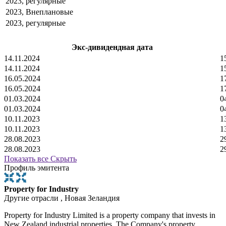
2023, регулярные
2023, Внеплановые
2023, регулярные
Экс-дивидендная дата
14.11.2024
1
14.11.2024
1
16.05.2024
1
16.05.2024
1
01.03.2024
0
01.03.2024
0
10.11.2023
1
10.11.2023
1
28.08.2023
2
28.08.2023
2
Показать все
Скрыть
Профиль эмитента
Property for Industry
Другие отрасли , Новая Зеландия
Property for Industry Limited is a property company that invests in
New Zealand industrial properties. The Company's property