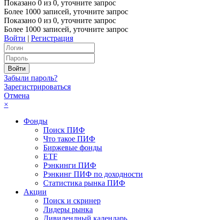
Показано
0
из
0
, уточните запрос
Более 1000 записей, уточните запрос
Показано
0
из
0
, уточните запрос
Более 1000 записей, уточните запрос
Войти
|
Регистрация
Забыли пароль?
Зарегистрироваться
Отмена
×
Фонды
Поиск ПИФ
Что такое ПИФ
Биржевые фонды
ETF
Рэнкинги ПИФ
Рэнкинг ПИФ по доходности
Статистика рынка ПИФ
Акции
Поиск и скринер
Лидеры рынка
Дивидендный календарь