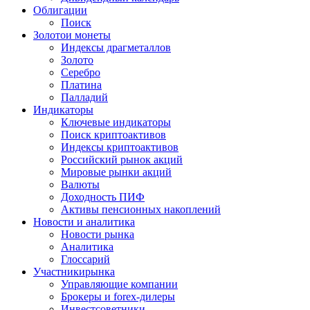
Облигации
Поиск
Золото
и монеты
Индексы драгметаллов
Золото
Серебро
Платина
Палладий
Индикаторы
Ключевые индикаторы
Поиск криптоактивов
Индексы криптоактивов
Российский рынок акций
Мировые рынки акций
Валюты
Доходность ПИФ
Активы пенсионных накоплений
Новости и аналитика
Новости рынка
Аналитика
Глоссарий
Участники
рынка
Управляющие компании
Брокеры и forex-дилеры
Инвестсоветники