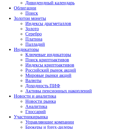
Дивидендный календарь
Облигации
Поиск
Золото
и монеты
Индексы драгметаллов
Золото
Серебро
Платина
Палладий
Индикаторы
Ключевые индикаторы
Поиск криптоактивов
Индексы криптоактивов
Российский рынок акций
Мировые рынки акций
Валюты
Доходность ПИФ
Активы пенсионных накоплений
Новости и аналитика
Новости рынка
Аналитика
Глоссарий
Участники
рынка
Управляющие компании
Брокеры и forex-дилеры