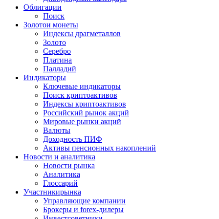
Облигации
Поиск
Золото
и монеты
Индексы драгметаллов
Золото
Серебро
Платина
Палладий
Индикаторы
Ключевые индикаторы
Поиск криптоактивов
Индексы криптоактивов
Российский рынок акций
Мировые рынки акций
Валюты
Доходность ПИФ
Активы пенсионных накоплений
Новости и аналитика
Новости рынка
Аналитика
Глоссарий
Участники
рынка
Управляющие компании
Брокеры и forex-дилеры
Инвестсоветники