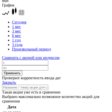
max
График
Сегодня
1 мес
3 мес
6 мес
1 год
3 года
Произвольный период
Сравнить с акцией или индексом
Проверьте корректность ввода дат
Закрыть
Такая акция уже есть в сравнении
Выбрано максимально возможное количество акций для
сравнения
Дата