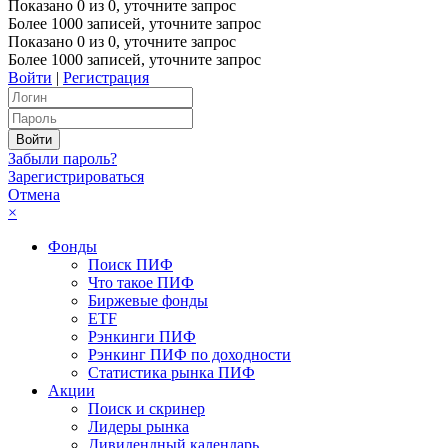
Показано
0
из
0
, уточните запрос
Более 1000 записей, уточните запрос
Показано
0
из
0
, уточните запрос
Более 1000 записей, уточните запрос
Войти
|
Регистрация
Забыли пароль?
Зарегистрироваться
Отмена
×
Фонды
Поиск ПИФ
Что такое ПИФ
Биржевые фонды
ETF
Рэнкинги ПИФ
Рэнкинг ПИФ по доходности
Статистика рынка ПИФ
Акции
Поиск и скринер
Лидеры рынка
Дивидендный календарь