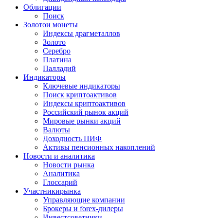
Облигации
Поиск
Золото
и монеты
Индексы драгметаллов
Золото
Серебро
Платина
Палладий
Индикаторы
Ключевые индикаторы
Поиск криптоактивов
Индексы криптоактивов
Российский рынок акций
Мировые рынки акций
Валюты
Доходность ПИФ
Активы пенсионных накоплений
Новости и аналитика
Новости рынка
Аналитика
Глоссарий
Участники
рынка
Управляющие компании
Брокеры и forex-дилеры
Инвестсоветники