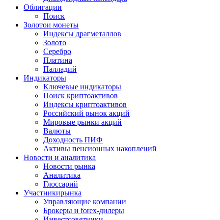
Облигации
Поиск
Золото
и монеты
Индексы драгметаллов
Золото
Серебро
Платина
Палладий
Индикаторы
Ключевые индикаторы
Поиск криптоактивов
Индексы криптоактивов
Российский рынок акций
Мировые рынки акций
Валюты
Доходность ПИФ
Активы пенсионных накоплений
Новости и аналитика
Новости рынка
Аналитика
Глоссарий
Участники
рынка
Управляющие компании
Брокеры и forex-дилеры
Инвестсоветники