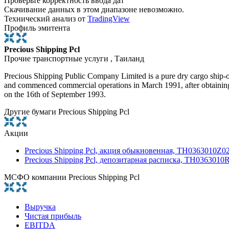
Проверьте корректность ввода дат
Скачивание данных в этом диапазоне невозможно.
Технический анализ от
TradingView
Профиль эмитента
Precious Shipping Pcl
Прочие транспортные услуги , Таиланд
Precious Shipping Public Company Limited is a pure dry cargo ship-
and commenced commercial operations in March 1991, after obtaining 
on the 16th of September 1993.
Другие бумаги Precious Shipping Pcl
Акции
Precious Shipping Pcl, акция обыкновенная, TH0363010Z0
Precious Shipping Pcl, депозитарная расписка, TH0363010
МСФО компании Precious Shipping Pcl
Выручка
Чистая прибыль
EBITDA