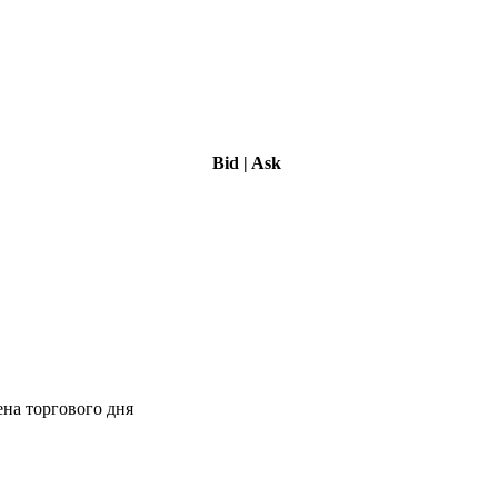
Bid
|
Ask
ена торгового дня