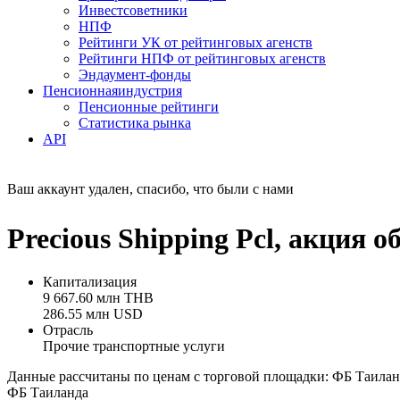
Инвестсоветники
НПФ
Рейтинги УК от рейтинговых агенств
Рейтинги НПФ от рейтинговых агенств
Эндаумент-фонды
Пенсионная
индустрия
Пенсионные рейтинги
Статистика рынка
API
Ваш аккаунт удален, спасибо, что были с нами
Precious Shipping Pcl, акция
Капитализация
9 667.60 млн THB
286.55 млн USD
Отрасль
Прочие транспортные услуги
Данные рассчитаны по ценам с торговой площадки: ФБ Таилан
ФБ Таиланда