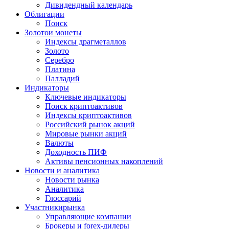
Дивидендный календарь
Облигации
Поиск
Золото
и монеты
Индексы драгметаллов
Золото
Серебро
Платина
Палладий
Индикаторы
Ключевые индикаторы
Поиск криптоактивов
Индексы криптоактивов
Российский рынок акций
Мировые рынки акций
Валюты
Доходность ПИФ
Активы пенсионных накоплений
Новости и аналитика
Новости рынка
Аналитика
Глоссарий
Участники
рынка
Управляющие компании
Брокеры и forex-дилеры