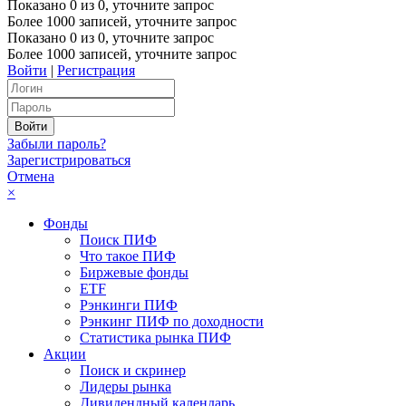
Показано
0
из
0
, уточните запрос
Более 1000 записей, уточните запрос
Показано
0
из
0
, уточните запрос
Более 1000 записей, уточните запрос
Войти
|
Регистрация
Забыли пароль?
Зарегистрироваться
Отмена
×
Фонды
Поиск ПИФ
Что такое ПИФ
Биржевые фонды
ETF
Рэнкинги ПИФ
Рэнкинг ПИФ по доходности
Статистика рынка ПИФ
Акции
Поиск и скринер
Лидеры рынка
Дивидендный календарь