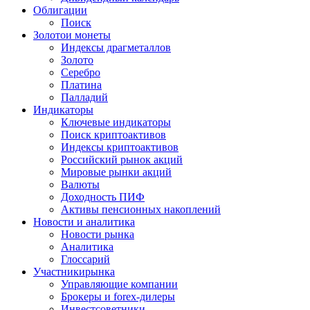
Облигации
Поиск
Золото
и монеты
Индексы драгметаллов
Золото
Серебро
Платина
Палладий
Индикаторы
Ключевые индикаторы
Поиск криптоактивов
Индексы криптоактивов
Российский рынок акций
Мировые рынки акций
Валюты
Доходность ПИФ
Активы пенсионных накоплений
Новости и аналитика
Новости рынка
Аналитика
Глоссарий
Участники
рынка
Управляющие компании
Брокеры и forex-дилеры
Инвестсоветники