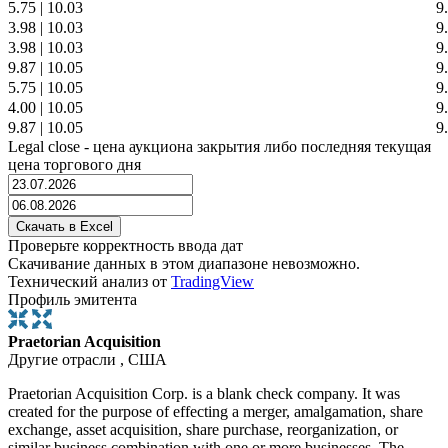
5.75
|
10.03
9
3.98
|
10.03
9
3.98
|
10.03
9
9.87
|
10.05
9
5.75
|
10.05
9
4.00
|
10.05
9
9.87
|
10.05
9
Legal close - цена аукциона закрытия либо последняя текущая
цена торгового дня
Проверьте корректность ввода дат
Скачивание данных в этом диапазоне невозможно.
Технический анализ от
TradingView
Профиль эмитента
Praetorian Acquisition
Другие отрасли , США
Praetorian Acquisition Corp. is a blank check company. It was
created for the purpose of effecting a merger, amalgamation, share
exchange, asset acquisition, share purchase, reorganization, or
similar business combination with one or more businesses. The