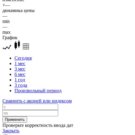
+—
динамика цены
—
min
—
max
График
Сегодня
1 мес
3 мес
6 мес
1 год
3 года
Произвольный период
Сравнить с акцией или индексом
Проверьте корректность ввода дат
Закрыть