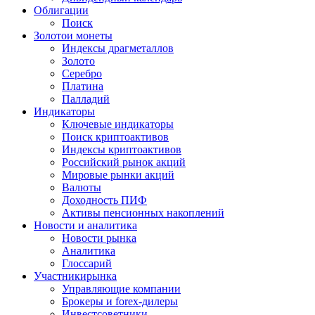
Облигации
Поиск
Золото
и монеты
Индексы драгметаллов
Золото
Серебро
Платина
Палладий
Индикаторы
Ключевые индикаторы
Поиск криптоактивов
Индексы криптоактивов
Российский рынок акций
Мировые рынки акций
Валюты
Доходность ПИФ
Активы пенсионных накоплений
Новости и аналитика
Новости рынка
Аналитика
Глоссарий
Участники
рынка
Управляющие компании
Брокеры и forex-дилеры
Инвестсоветники