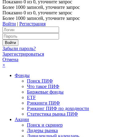
Показано
0
из
0
, уточните запрос
Более 1000 записей, уточните запрос
Показано
0
из
0
, уточните запрос
Более 1000 записей, уточните запрос
Войти
|
Регистрация
Забыли пароль?
Зарегистрироваться
Отмена
×
Фонды
Поиск ПИФ
Что такое ПИФ
Биржевые фонды
ETF
Рэнкинги ПИФ
Рэнкинг ПИФ по доходности
Статистика рынка ПИФ
Акции
Поиск и скринер
Лидеры рынка
Дивидендный календарь