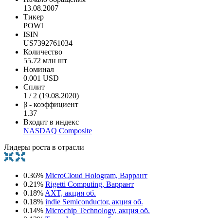
13.08.2007
Тикер
POWI
ISIN
US7392761034
Количество
55.72 млн шт
Номинал
0.001 USD
Сплит
1 / 2 (19.08.2020)
β - коэффициент
1.37
Входит в индекс
NASDAQ Composite
Лидеры роста в отрасли
0.36%
MicroCloud Hologram, Варрант
0.21%
Rigetti Computing, Варрант
0.18%
AXT, акция об.
0.18%
indie Semiconductor, акция об.
0.14%
Microchip Technology, акция об.