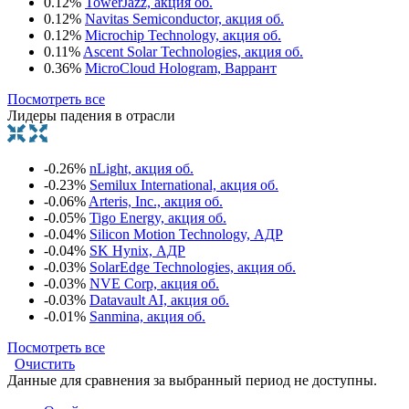
0.12%
TowerJazz, акция об.
0.12%
Navitas Semiconductor, акция об.
0.12%
Microchip Technology, акция об.
0.11%
Ascent Solar Technologies, акция об.
0.36%
MicroCloud Hologram, Варрант
Посмотреть все
Лидеры падения в отрасли
-0.26%
nLight, акция об.
-0.23%
Semilux International, акция об.
-0.06%
Arteris, Inc., акция об.
-0.05%
Tigo Energy, акция об.
-0.04%
Silicon Motion Technology, АДР
-0.04%
SK Hynix, АДР
-0.03%
SolarEdge Technologies, акция об.
-0.03%
NVE Corp, акция об.
-0.03%
Datavault AI, акция об.
-0.01%
Sanmina, акция об.
Посмотреть все
Очистить
Данные для сравнения за выбранный период не доступны.