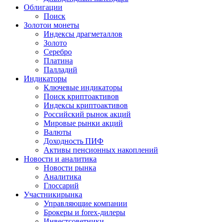
Облигации
Поиск
Золото
и монеты
Индексы драгметаллов
Золото
Серебро
Платина
Палладий
Индикаторы
Ключевые индикаторы
Поиск криптоактивов
Индексы криптоактивов
Российский рынок акций
Мировые рынки акций
Валюты
Доходность ПИФ
Активы пенсионных накоплений
Новости и аналитика
Новости рынка
Аналитика
Глоссарий
Участники
рынка
Управляющие компании
Брокеры и forex-дилеры
Инвестсоветники