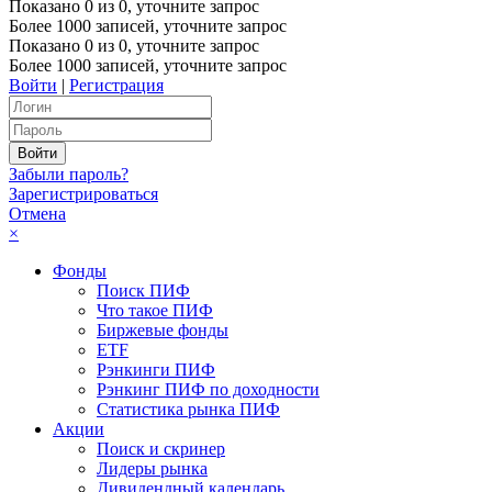
Показано
0
из
0
, уточните запрос
Более 1000 записей, уточните запрос
Показано
0
из
0
, уточните запрос
Более 1000 записей, уточните запрос
Войти
|
Регистрация
Забыли пароль?
Зарегистрироваться
Отмена
×
Фонды
Поиск ПИФ
Что такое ПИФ
Биржевые фонды
ETF
Рэнкинги ПИФ
Рэнкинг ПИФ по доходности
Статистика рынка ПИФ
Акции
Поиск и скринер
Лидеры рынка
Дивидендный календарь