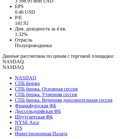
3 598.95 млн USD
EPS
0.46 USD
P/E
141.92
Див. доходность за 4 кв.
1.32%
Отрасль
Полупроводники
Данные рассчитаны по ценам с торговой площадки:
NASDAQ
NASDAQ
NASDAQ
СПБ Биржа
СПБ биржа. Основная сессия
СПБ биржа. Утренняя сессия
СПБ биржа. Вечерняя дополнительная сессия
Франкфуртская ФБ
Дюссельдорфская ФБ
Штутгартская ФБ
NYSE Arca
ITS
Инвестиционная Палата