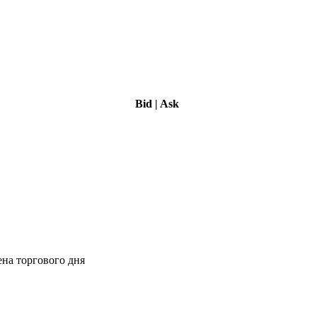
Bid
|
Ask
ена торгового дня