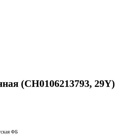
нная (CH0106213793, 29Y)
тская ФБ