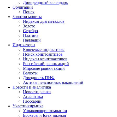
Дивидендный календарь
Облигации
Поиск
Золото
и монеты
Индексы драгметаллов
Золото
Серебро
Платина
Палладий
Индикаторы
Ключевые индикаторы
Поиск криптоактивов
Индексы криптоактивов
Российский рынок акций
Мировые рынки акций
Валюты
Доходность ПИФ
Активы пенсионных накоплений
Новости и аналитика
Новости рынка
Аналитика
Глоссарий
Участники
рынка
Управляющие компании
Брокеры и forex-дилеры