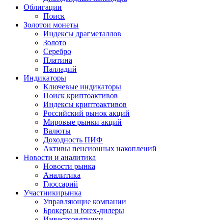
Облигации
Поиск
Золото
и монеты
Индексы драгметаллов
Золото
Серебро
Платина
Палладий
Индикаторы
Ключевые индикаторы
Поиск криптоактивов
Индексы криптоактивов
Российский рынок акций
Мировые рынки акций
Валюты
Доходность ПИФ
Активы пенсионных накоплений
Новости и аналитика
Новости рынка
Аналитика
Глоссарий
Участники
рынка
Управляющие компании
Брокеры и forex-дилеры
Инвестсоветники