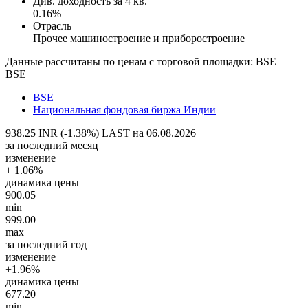
Див. доходность за 4 кв.
0.16%
Отрасль
Прочее машиностроение и приборостроение
Данные рассчитаны по ценам с торговой площадки: BSE
BSE
BSE
Национальная фондовая биржа Индии
938.25 INR (-1.38%)
LAST на 06.08.2026
за последний месяц
изменение
+ 1.06%
динамика цены
900.05
min
999.00
max
за последний год
изменение
+1.96%
динамика цены
677.20
min