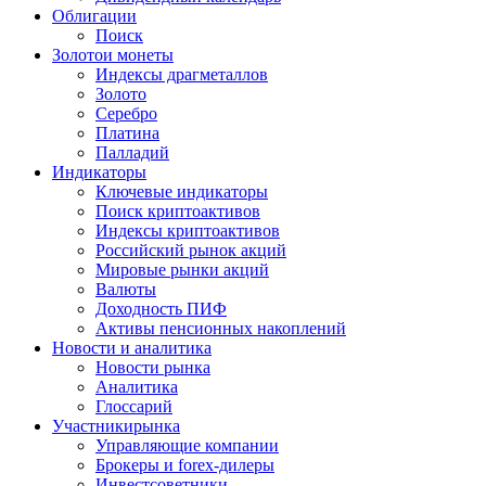
Облигации
Поиск
Золото
и монеты
Индексы драгметаллов
Золото
Серебро
Платина
Палладий
Индикаторы
Ключевые индикаторы
Поиск криптоактивов
Индексы криптоактивов
Российский рынок акций
Мировые рынки акций
Валюты
Доходность ПИФ
Активы пенсионных накоплений
Новости и аналитика
Новости рынка
Аналитика
Глоссарий
Участники
рынка
Управляющие компании
Брокеры и forex-дилеры
Инвестсоветники