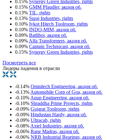
0.15%
Synergy Green Industries, rights
0.15%
GMM Pfaudler, акция об.
0.13%
TIL, rights
0.13%
Suraj Industries, rights
0.10%
Iykot Hitech Toolroom, rights
0.10%
INDO-MIM, акция об.
0.09%
Batliboi, акция об.
0.09%
Alfa Transformers, акция об.
0.09%
Captain Technocast, акция об.
0.15%
Synergy Green Industries, rights
Посмотреть все
Лидеры падения в отрасли
-0.14%
Omnitech Engineering, акция об.
-0.13%
Automobile Corp of Goa, акция об.
-0.10%
Anup Engineering, акция об.
-0.10%
Shraddha Prime Projects, rights
-0.09%
Gujarat Toolroom, rights
-0.09%
Hindustan Hardy, акция об.
-0.09%
Ultracab, rights
-0.08%
Axtel Industries, акция об.
-0.06%
Rane Madras, акция об.
-0.06%
NRB Industrial Bearings, акция об.