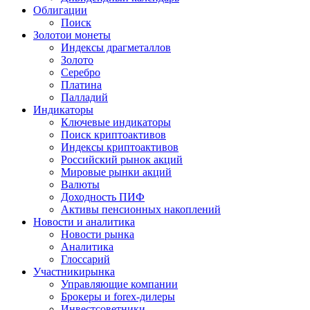
Облигации
Поиск
Золото
и монеты
Индексы драгметаллов
Золото
Серебро
Платина
Палладий
Индикаторы
Ключевые индикаторы
Поиск криптоактивов
Индексы криптоактивов
Российский рынок акций
Мировые рынки акций
Валюты
Доходность ПИФ
Активы пенсионных накоплений
Новости и аналитика
Новости рынка
Аналитика
Глоссарий
Участники
рынка
Управляющие компании
Брокеры и forex-дилеры
Инвестсоветники