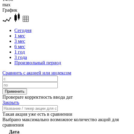
max
График
Сегодня
1 мес
3 мес
6 мес
1 год
3 года
Произвольный период
Сравнить с акцией или индексом
Проверьте корректность ввода дат
Закрыть
Такая акция уже есть в сравнении
Выбрано максимально возможное количество акций для
сравнения
Дата