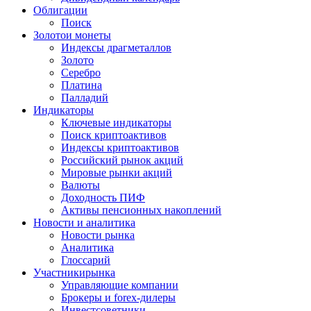
Облигации
Поиск
Золото
и монеты
Индексы драгметаллов
Золото
Серебро
Платина
Палладий
Индикаторы
Ключевые индикаторы
Поиск криптоактивов
Индексы криптоактивов
Российский рынок акций
Мировые рынки акций
Валюты
Доходность ПИФ
Активы пенсионных накоплений
Новости и аналитика
Новости рынка
Аналитика
Глоссарий
Участники
рынка
Управляющие компании
Брокеры и forex-дилеры
Инвестсоветники