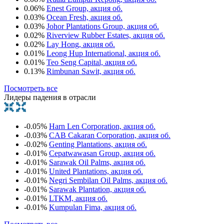
0.06%
Enest Group, акция об.
0.03%
Ocean Fresh, акция об.
0.03%
Johor Plantations Group, акция об.
0.02%
Riverview Rubber Estates, акция об.
0.02%
Lay Hong, акция об.
0.01%
Leong Hup International, акция об.
0.01%
Teo Seng Capital, акция об.
0.13%
Rimbunan Sawit, акция об.
Посмотреть все
Лидеры падения в отрасли
-0.05%
Harn Len Corporation, акция об.
-0.03%
CAB Cakaran Corporation, акция об.
-0.02%
Genting Plantations, акция об.
-0.01%
Cepatwawasan Group, акция об.
-0.01%
Sarawak Oil Palms, акция об.
-0.01%
United Plantations, акция об.
-0.01%
Negri Sembilan Oil Palms, акция об.
-0.01%
Sarawak Plantation, акция об.
-0.01%
LTKM, акция об.
-0.01%
Kumpulan Fima, акция об.