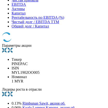
Чистая прибыль
EBITDA
Активы
Капитал
Рентабельность по EBITDA (%)
Чистый долг / EBITDA TTM
Общий долг / Капитал
Параметры акции
Тикер
PINEPAC
ISIN
MYL1902OO005
Номинал
1 MYR
Лидеры роста в отрасли
0.13%
Rimbunan Sawit, акция об.
0.06%
Kuala Lumpur Kepong, акция об.