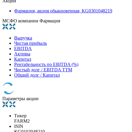
Акции
Фармация, акция обыкновенная, KG0301048219
МСФО компании Фармация
Выручка
Чистая прибыль
EBITDA
Активы
Капитал
Рентабельность по EBITDA (%)
Чистый долг / EBITDA TTM
Общий долг / Капитал
Параметры акции
Тикер
FARM2
ISIN
KG0102048210