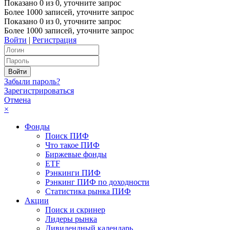
Показано
0
из
0
, уточните запрос
Более 1000 записей, уточните запрос
Показано
0
из
0
, уточните запрос
Более 1000 записей, уточните запрос
Войти
|
Регистрация
Забыли пароль?
Зарегистрироваться
Отмена
×
Фонды
Поиск ПИФ
Что такое ПИФ
Биржевые фонды
ETF
Рэнкинги ПИФ
Рэнкинг ПИФ по доходности
Статистика рынка ПИФ
Акции
Поиск и скринер
Лидеры рынка
Дивидендный календарь