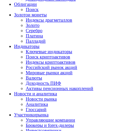
Облигации
Поиск
Золото
и монеты
Индексы драгметаллов
Золото
Серебро
Платина
Палладий
Индикаторы
Ключевые индикаторы
Поиск криптоактивов
Индексы криптоактивов
Российский рынок акций
Мировые рынки акций
Валюты
Доходность ПИФ
Активы пенсионных накоплений
Новости и аналитика
Новости рынка
Аналитика
Глоссарий
Участники
рынка
Управляющие компании
Брокеры и forex-дилеры
Инвестсоветники