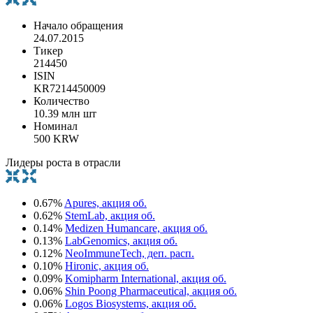
Начало обращения
24.07.2015
Тикер
214450
ISIN
KR7214450009
Количество
10.39 млн шт
Номинал
500 KRW
Лидеры роста в отрасли
0.67%
Apures, акция об.
0.62%
StemLab, акция об.
0.14%
Medizen Humancare, акция об.
0.13%
LabGenomics, акция об.
0.12%
NeoImmuneTech, деп. расп.
0.10%
Hironic, акция об.
0.09%
Komipharm International, акция об.
0.06%
Shin Poong Pharmaceutical, акция об.
0.06%
Logos Biosystems, акция об.