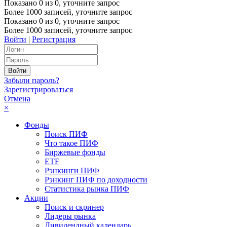
Показано
0
из
0
, уточните запрос
Более 1000 записей, уточните запрос
Показано
0
из
0
, уточните запрос
Более 1000 записей, уточните запрос
Войти
|
Регистрация
Забыли пароль?
Зарегистрироваться
Отмена
×
Фонды
Поиск ПИФ
Что такое ПИФ
Биржевые фонды
ETF
Рэнкинги ПИФ
Рэнкинг ПИФ по доходности
Статистика рынка ПИФ
Акции
Поиск и скринер
Лидеры рынка
Дивидендный календарь