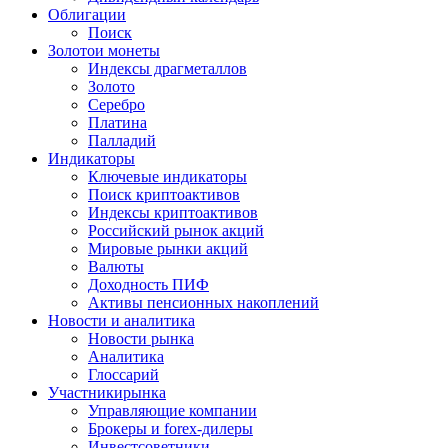
Облигации
Поиск
Золото
и монеты
Индексы драгметаллов
Золото
Серебро
Платина
Палладий
Индикаторы
Ключевые индикаторы
Поиск криптоактивов
Индексы криптоактивов
Российский рынок акций
Мировые рынки акций
Валюты
Доходность ПИФ
Активы пенсионных накоплений
Новости и аналитика
Новости рынка
Аналитика
Глоссарий
Участники
рынка
Управляющие компании
Брокеры и forex-дилеры
Инвестсоветники