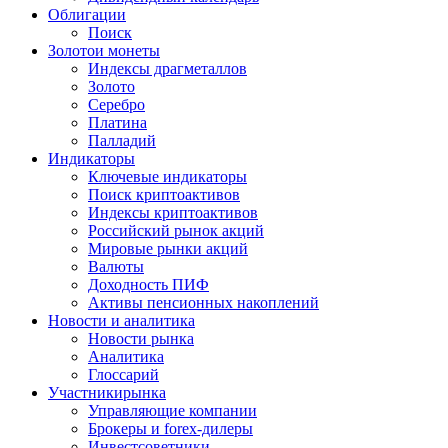
Облигации
Поиск
Золото
и монеты
Индексы драгметаллов
Золото
Серебро
Платина
Палладий
Индикаторы
Ключевые индикаторы
Поиск криптоактивов
Индексы криптоактивов
Российский рынок акций
Мировые рынки акций
Валюты
Доходность ПИФ
Активы пенсионных накоплений
Новости и аналитика
Новости рынка
Аналитика
Глоссарий
Участники
рынка
Управляющие компании
Брокеры и forex-дилеры
Инвестсоветники