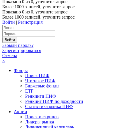
Показано
0
из
0
, уточните запрос
Более 1000 записей, уточните запрос
Показано
0
из
0
, уточните запрос
Более 1000 записей, уточните запрос
Войти
|
Регистрация
Забыли пароль?
Зарегистрироваться
Отмена
×
Фонды
Поиск ПИФ
Что такое ПИФ
Биржевые фонды
ETF
Рэнкинги ПИФ
Рэнкинг ПИФ по доходности
Статистика рынка ПИФ
Акции
Поиск и скринер
Лидеры рынка
Дивидендный календарь