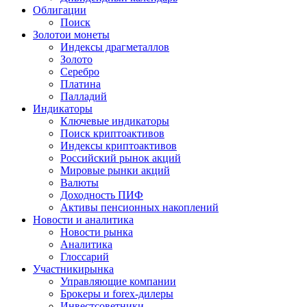
Облигации
Поиск
Золото
и монеты
Индексы драгметаллов
Золото
Серебро
Платина
Палладий
Индикаторы
Ключевые индикаторы
Поиск криптоактивов
Индексы криптоактивов
Российский рынок акций
Мировые рынки акций
Валюты
Доходность ПИФ
Активы пенсионных накоплений
Новости и аналитика
Новости рынка
Аналитика
Глоссарий
Участники
рынка
Управляющие компании
Брокеры и forex-дилеры
Инвестсоветники