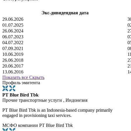
Экс-дивидендная дата
29.06.2026
3
01.07.2025
0
26.06.2024
2
06.07.2023
0
04.07.2022
0
07.09.2021
0
10.06.2019
1
26.06.2018
2
20.06.2017
2
13.06.2016
1
Показать все
Скрыть
Профиль эмитента
PT Blue Bird Tbk
Прочие транспортные услуги , Индонезия
PT Blue Bird Tbk is an Indonesia-based company primarily
engaged in provisioning taxi services.
МСФО компании PT Blue Bird Tbk