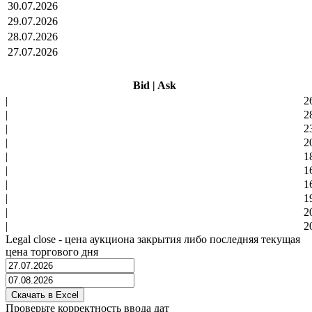
30.07.2026
29.07.2026
28.07.2026
27.07.2026
Bid
|
Ask
|
2
|
2
|
2
|
2
|
1
|
1
|
1
|
1
|
2
|
2
Legal close - цена аукциона закрытия либо последняя текущая
цена торгового дня
Проверьте корректность ввода дат