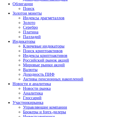
Облигации
Поиск
Золото
и монеты
Индексы драгметаллов
Золото
Серебро
Платина
Палладий
Индикаторы
Ключевые индикаторы
Поиск криптоактивов
Индексы криптоактивов
Российский рынок акций
Мировые рынки акций
Валюты
Доходность ПИФ
Активы пенсионных накоплений
Новости и аналитика
Новости рынка
Аналитика
Глоссарий
Участники
рынка
Управляющие компании
Брокеры и forex-дилеры
Инвестсоветники