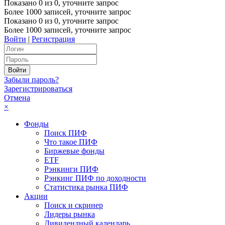
Показано
0
из
0
, уточните запрос
Более 1000 записей, уточните запрос
Показано
0
из
0
, уточните запрос
Более 1000 записей, уточните запрос
Войти
|
Регистрация
Забыли пароль?
Зарегистрироваться
Отмена
×
Фонды
Поиск ПИФ
Что такое ПИФ
Биржевые фонды
ETF
Рэнкинги ПИФ
Рэнкинг ПИФ по доходности
Статистика рынка ПИФ
Акции
Поиск и скринер
Лидеры рынка
Дивидендный календарь