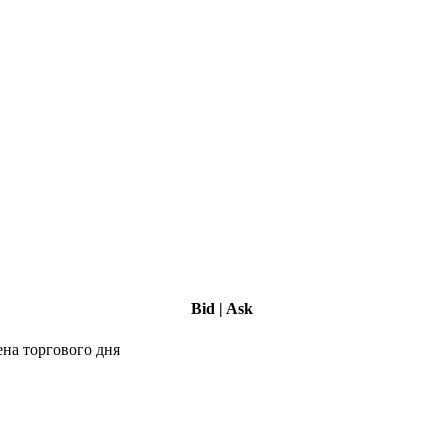
Bid
|
Ask
ена торгового дня