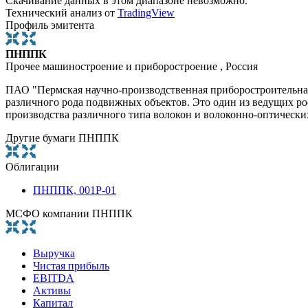
Скачивание данных в этом диапазоне невозможно.
Технический анализ от
TradingView
Профиль эмитента
ПНППК
Прочее машиностроение и приборостроение , Россия
ПАО "Пермская научно-производственная приборостроительная 
различного рода подвижных объектов. Это один из ведущих р
производства различного типа волокон и волоконно-оптически
Другие бумаги ПНППК
Облигации
ПНППК, 001P-01
МСФО компании ПНППК
Выручка
Чистая прибыль
EBITDA
Активы
Капитал