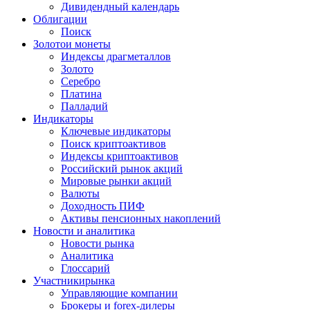
Дивидендный календарь
Облигации
Поиск
Золото
и монеты
Индексы драгметаллов
Золото
Серебро
Платина
Палладий
Индикаторы
Ключевые индикаторы
Поиск криптоактивов
Индексы криптоактивов
Российский рынок акций
Мировые рынки акций
Валюты
Доходность ПИФ
Активы пенсионных накоплений
Новости и аналитика
Новости рынка
Аналитика
Глоссарий
Участники
рынка
Управляющие компании
Брокеры и forex-дилеры