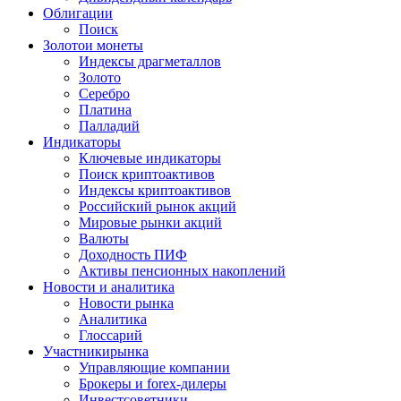
Облигации
Поиск
Золото
и монеты
Индексы драгметаллов
Золото
Серебро
Платина
Палладий
Индикаторы
Ключевые индикаторы
Поиск криптоактивов
Индексы криптоактивов
Российский рынок акций
Мировые рынки акций
Валюты
Доходность ПИФ
Активы пенсионных накоплений
Новости и аналитика
Новости рынка
Аналитика
Глоссарий
Участники
рынка
Управляющие компании
Брокеры и forex-дилеры
Инвестсоветники