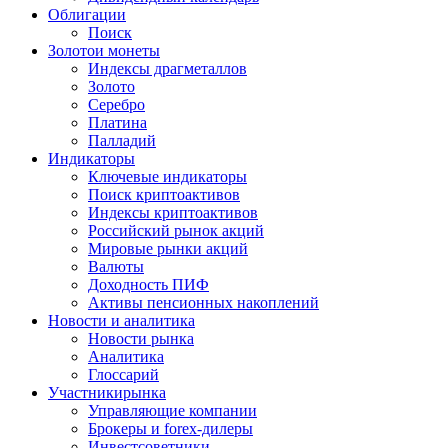
Облигации
Поиск
Золото
и монеты
Индексы драгметаллов
Золото
Серебро
Платина
Палладий
Индикаторы
Ключевые индикаторы
Поиск криптоактивов
Индексы криптоактивов
Российский рынок акций
Мировые рынки акций
Валюты
Доходность ПИФ
Активы пенсионных накоплений
Новости и аналитика
Новости рынка
Аналитика
Глоссарий
Участники
рынка
Управляющие компании
Брокеры и forex-дилеры
Инвестсоветники