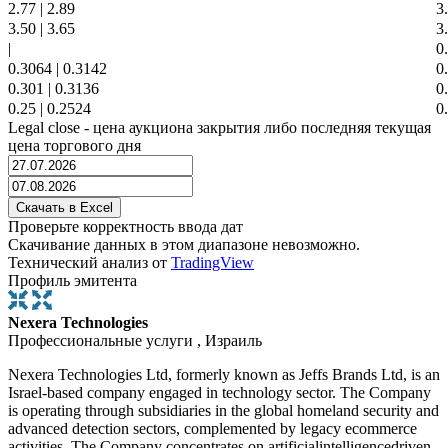
2.77
|
2.89
3
3.50
|
3.65
3
|
0
0.3064
|
0.3142
0
0.301
|
0.3136
0
0.25
|
0.2524
0
Legal close - цена аукциона закрытия либо последняя текущая
цена торгового дня
Проверьте корректность ввода дат
Скачивание данных в этом диапазоне невозможно.
Технический анализ от
TradingView
Профиль эмитента
Nexera Technologies
Профессиональные услуги , Израиль
Nexera Technologies Ltd, formerly known as Jeffs Brands Ltd, is an
Israel-based company engaged in technology sector. The Company
is operating through subsidiaries in the global homeland security and
advanced detection sectors, complemented by legacy ecommerce
activities. The Company concentrates on artificialintelligencedriven