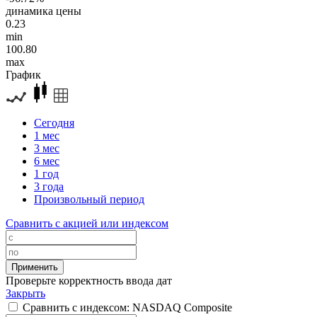
динамика цены
0.23
min
100.80
max
График
Сегодня
1 мес
3 мес
6 мес
1 год
3 года
Произвольный период
Сравнить с акцией или индексом
Проверьте корректность ввода дат
Закрыть
Сравнить с индексом: NASDAQ Composite