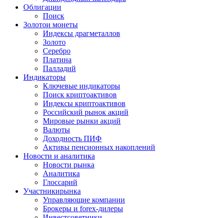
Облигации
Поиск
Золото
и монеты
Индексы драгметаллов
Золото
Серебро
Платина
Палладий
Индикаторы
Ключевые индикаторы
Поиск криптоактивов
Индексы криптоактивов
Российский рынок акций
Мировые рынки акций
Валюты
Доходность ПИФ
Активы пенсионных накоплений
Новости и аналитика
Новости рынка
Аналитика
Глоссарий
Участники
рынка
Управляющие компании
Брокеры и forex-дилеры
Инвестсоветники