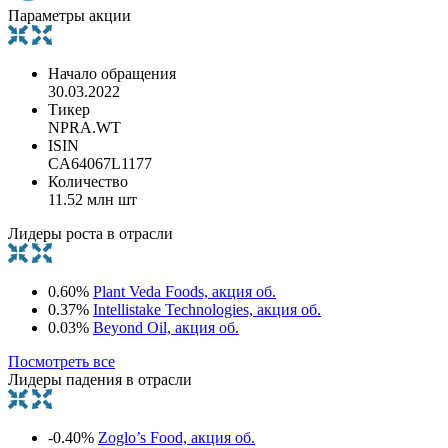
Параметры акции
Начало обращения
30.03.2022
Тикер
NPRA.WT
ISIN
CA64067L1177
Количество
11.52 млн шт
Лидеры роста в отрасли
0.60%
Plant Veda Foods, акция об.
0.37%
Intellistake Technologies, акция об.
0.03%
Beyond Oil, акция об.
Посмотреть все
Лидеры падения в отрасли
-0.40%
Zoglo’s Food, акция об.