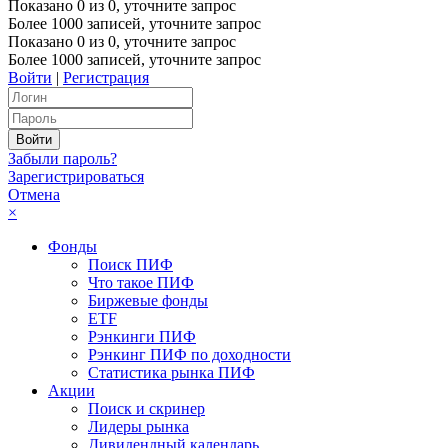
Показано
0
из
0
, уточните запрос
Более 1000 записей, уточните запрос
Показано
0
из
0
, уточните запрос
Более 1000 записей, уточните запрос
Войти
|
Регистрация
Забыли пароль?
Зарегистрироваться
Отмена
×
Фонды
Поиск ПИФ
Что такое ПИФ
Биржевые фонды
ETF
Рэнкинги ПИФ
Рэнкинг ПИФ по доходности
Статистика рынка ПИФ
Акции
Поиск и скринер
Лидеры рынка
Дивидендный календарь