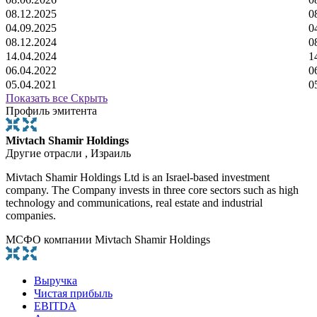
08.12.2025
0
04.09.2025
0
08.12.2024
0
14.04.2024
1
06.04.2022
0
05.04.2021
0
Показать все
Скрыть
Профиль эмитента
Mivtach Shamir Holdings
Другие отрасли , Израиль
Mivtach Shamir Holdings Ltd is an Israel-based investment
company. The Company invests in three core sectors such as high
technology and communications, real estate and industrial
companies.
МСФО компании Mivtach Shamir Holdings
Выручка
Чистая прибыль
EBITDA