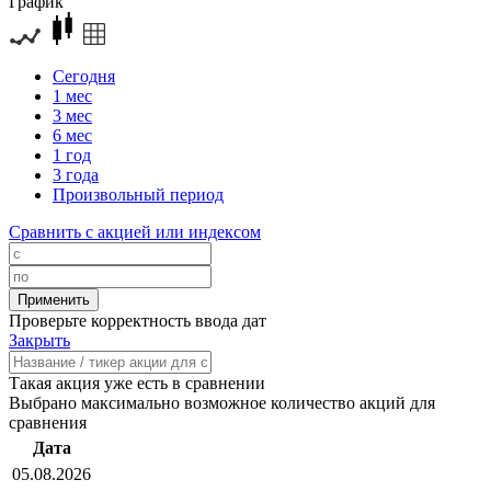
График
Сегодня
1 мес
3 мес
6 мес
1 год
3 года
Произвольный период
Сравнить с акцией или индексом
Проверьте корректность ввода дат
Закрыть
Такая акция уже есть в сравнении
Выбрано максимально возможное количество акций для
сравнения
Дата
05.08.2026