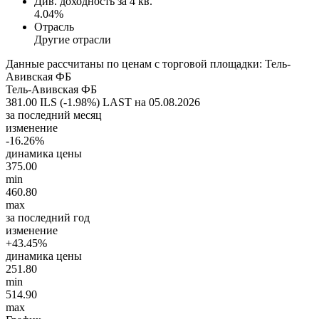
Див. доходность за 4 кв.
4.04%
Отрасль
Другие отрасли
Данные рассчитаны по ценам с торговой площадки: Тель-
Авивская ФБ
Тель-Авивская ФБ
381.00 ILS (-1.98%)
LAST на 05.08.2026
за последний месяц
изменение
-16.26%
динамика цены
375.00
min
460.80
max
за последний год
изменение
+43.45%
динамика цены
251.80
min
514.90
max