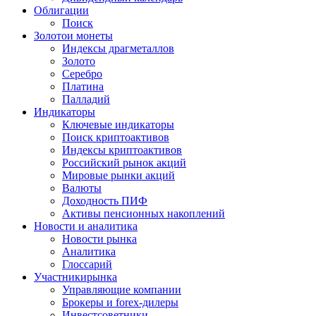
Облигации
Поиск
Золото
и монеты
Индексы драгметаллов
Золото
Серебро
Платина
Палладий
Индикаторы
Ключевые индикаторы
Поиск криптоактивов
Индексы криптоактивов
Российский рынок акций
Мировые рынки акций
Валюты
Доходность ПИФ
Активы пенсионных накоплений
Новости и аналитика
Новости рынка
Аналитика
Глоссарий
Участники
рынка
Управляющие компании
Брокеры и forex-дилеры
Инвестсоветники