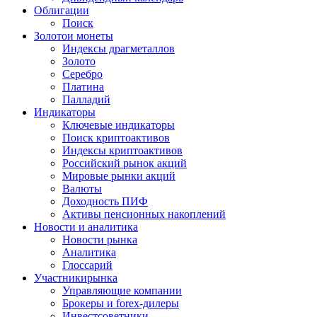
Облигации
Поиск
Золото
и монеты
Индексы драгметаллов
Золото
Серебро
Платина
Палладий
Индикаторы
Ключевые индикаторы
Поиск криптоактивов
Индексы криптоактивов
Российский рынок акций
Мировые рынки акций
Валюты
Доходность ПИФ
Активы пенсионных накоплений
Новости и аналитика
Новости рынка
Аналитика
Глоссарий
Участники
рынка
Управляющие компании
Брокеры и forex-дилеры
Инвестсоветники