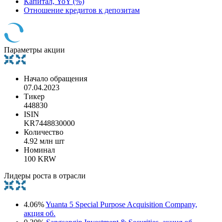
Капитал, YoY (%)
Отношение кредитов к депозитам
Параметры акции
Начало обращения
07.04.2023
Тикер
448830
ISIN
KR7448830000
Количество
4.92 млн шт
Номинал
100 KRW
Лидеры роста в отрасли
4.06%
Yuanta 5 Special Purpose Acquisition Company,
акция об.