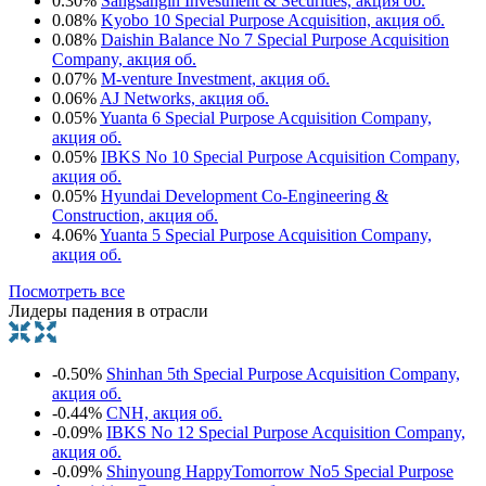
0.30%
Sangsangin Investment & Securities, акция об.
0.08%
Kyobo 10 Special Purpose Acquisition, акция об.
0.08%
Daishin Balance No 7 Special Purpose Acquisition
Company, акция об.
0.07%
M-venture Investment, акция об.
0.06%
AJ Networks, акция об.
0.05%
Yuanta 6 Special Purpose Acquisition Company,
акция об.
0.05%
IBKS No 10 Special Purpose Acquisition Company,
акция об.
0.05%
Hyundai Development Co-Engineering &
Construction, акция об.
4.06%
Yuanta 5 Special Purpose Acquisition Company,
акция об.
Посмотреть все
Лидеры падения в отрасли
-0.50%
Shinhan 5th Special Purpose Acquisition Company,
акция об.
-0.44%
CNH, акция об.
-0.09%
IBKS No 12 Special Purpose Acquisition Company,
акция об.
-0.09%
Shinyoung HappyTomorrow No5 Special Purpose