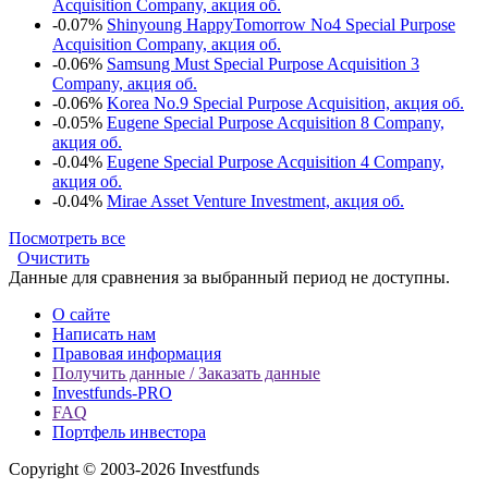
Acquisition Company, акция об.
-0.07%
Shinyoung HappyTomorrow No4 Special Purpose
Acquisition Company, акция об.
-0.06%
Samsung Must Special Purpose Acquisition 3
Company, акция об.
-0.06%
Korea No.9 Special Purpose Acquisition, акция об.
-0.05%
Eugene Special Purpose Acquisition 8 Company,
акция об.
-0.04%
Eugene Special Purpose Acquisition 4 Company,
акция об.
-0.04%
Mirae Asset Venture Investment, акция об.
Посмотреть все
Очистить
Данные для сравнения за выбранный период не доступны.
О сайте
Написать нам
Правовая информация
Получить данные / Заказать данные
Investfunds-PRO
FAQ
Портфель инвестора
Copyright © 2003-2026 Investfunds