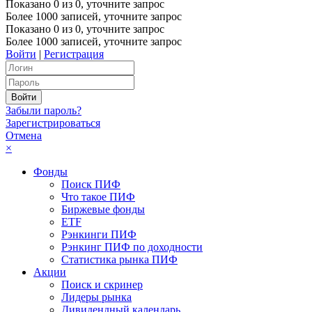
Показано
0
из
0
, уточните запрос
Более 1000 записей, уточните запрос
Показано
0
из
0
, уточните запрос
Более 1000 записей, уточните запрос
Войти
|
Регистрация
Забыли пароль?
Зарегистрироваться
Отмена
×
Фонды
Поиск ПИФ
Что такое ПИФ
Биржевые фонды
ETF
Рэнкинги ПИФ
Рэнкинг ПИФ по доходности
Статистика рынка ПИФ
Акции
Поиск и скринер
Лидеры рынка
Дивидендный календарь