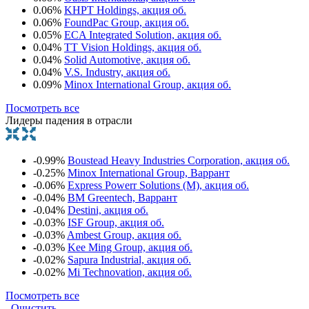
0.06%
KHPT Holdings, акция об.
0.06%
FoundPac Group, акция об.
0.05%
ECA Integrated Solution, акция об.
0.04%
TT Vision Holdings, акция об.
0.04%
Solid Automotive, акция об.
0.04%
V.S. Industry, акция об.
0.09%
Minox International Group, акция об.
Посмотреть все
Лидеры падения в отрасли
-0.99%
Boustead Heavy Industries Corporation, акция об.
-0.25%
Minox International Group, Варрант
-0.06%
Express Powerr Solutions (M), акция об.
-0.04%
BM Greentech, Варрант
-0.04%
Destini, акция об.
-0.03%
ISF Group, акция об.
-0.03%
Ambest Group, акция об.
-0.03%
Kee Ming Group, акция об.
-0.02%
Sapura Industrial, акция об.
-0.02%
Mi Technovation, акция об.
Посмотреть все
Очистить