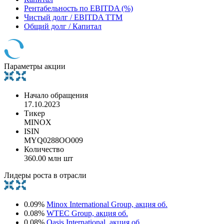
Рентабельность по EBITDA (%)
Чистый долг / EBITDA TTM
Общий долг / Капитал
Параметры акции
Начало обращения
17.10.2023
Тикер
MINOX
ISIN
MYQ0288OO009
Количество
360.00 млн шт
Лидеры роста в отрасли
0.09%
Minox International Group, акция об.
0.08%
WTEC Group, акция об.
0.08%
Oasis International, акция об.