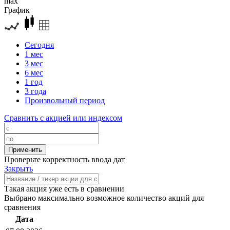
max
График
Сегодня
1 мес
3 мес
6 мес
1 год
3 года
Произвольный период
Сравнить с акцией или индексом
Проверьте корректность ввода дат
Закрыть
Такая акция уже есть в сравнении
Выбрано максимально возможное количество акций для
сравнения
Дата