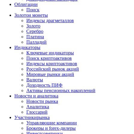
Облигации
Поиск
Золото
и монеты
Индексы драгметаллов
Золото
Серебро
Платина
Палладий
Индикаторы
Ключевые индикаторы
Поиск криптоактивов
Индексы криптоактивов
Российский рынок акций
Мировые рынки акций
Валюты
Доходность ПИФ
Активы пенсионных накоплений
Новости и аналитика
Новости рынка
Аналитика
Глоссарий
Участники
рынка
Управляющие компании
Брокеры и forex-дилеры
Инвестсоветники