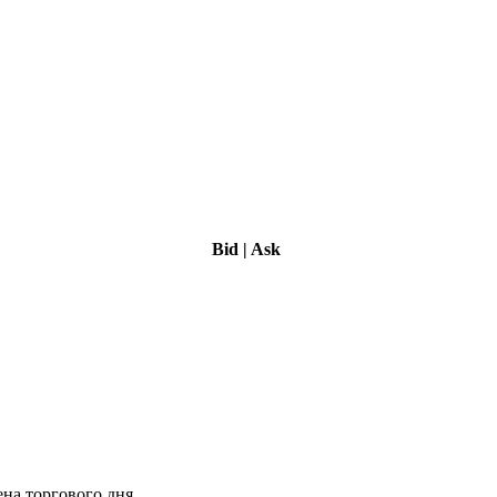
Bid
|
Ask
ена торгового дня