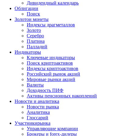
Дивидендный календарь
Облигации
Поиск
Золото
и монеты
Индексы драгметаллов
Золото
Серебро
Платина
Палладий
Индикаторы
Ключевые индикаторы
Поиск криптоактивов
Индексы криптоактивов
Российский рынок акций
Мировые рынки акций
Валюты
Доходность ПИФ
Активы пенсионных накоплений
Новости и аналитика
Новости рынка
Аналитика
Глоссарий
Участники
рынка
Управляющие компании
Брокеры и forex-дилеры