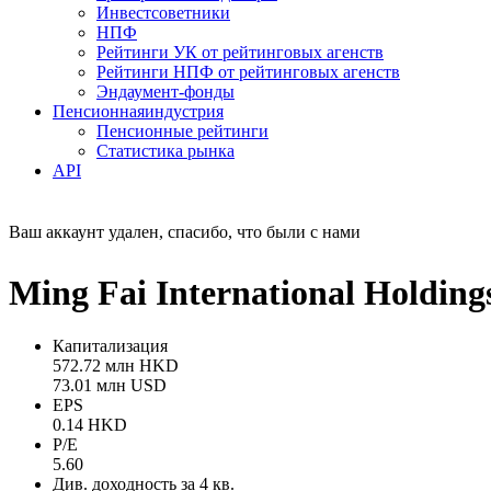
Инвестсоветники
НПФ
Рейтинги УК от рейтинговых агенств
Рейтинги НПФ от рейтинговых агенств
Эндаумент-фонды
Пенсионная
индустрия
Пенсионные рейтинги
Статистика рынка
API
Ваш аккаунт удален, спасибо, что были с нами
Ming Fai International Holdi
Капитализация
572.72 млн HKD
73.01 млн USD
EPS
0.14 HKD
P/E
5.60
Див. доходность за 4 кв.