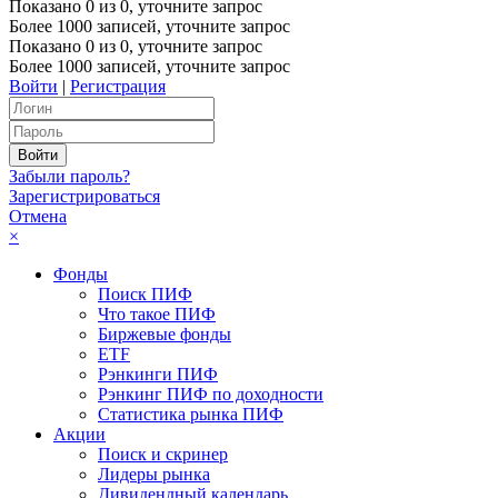
Показано
0
из
0
, уточните запрос
Более 1000 записей, уточните запрос
Показано
0
из
0
, уточните запрос
Более 1000 записей, уточните запрос
Войти
|
Регистрация
Забыли пароль?
Зарегистрироваться
Отмена
×
Фонды
Поиск ПИФ
Что такое ПИФ
Биржевые фонды
ETF
Рэнкинги ПИФ
Рэнкинг ПИФ по доходности
Статистика рынка ПИФ
Акции
Поиск и скринер
Лидеры рынка
Дивидендный календарь