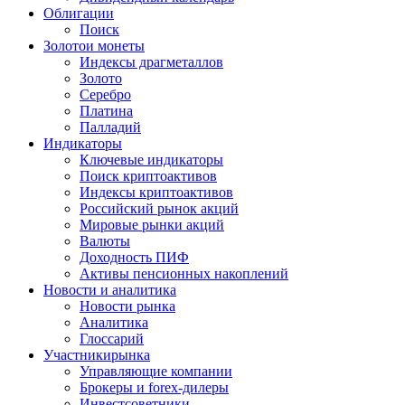
Облигации
Поиск
Золото
и монеты
Индексы драгметаллов
Золото
Серебро
Платина
Палладий
Индикаторы
Ключевые индикаторы
Поиск криптоактивов
Индексы криптоактивов
Российский рынок акций
Мировые рынки акций
Валюты
Доходность ПИФ
Активы пенсионных накоплений
Новости и аналитика
Новости рынка
Аналитика
Глоссарий
Участники
рынка
Управляющие компании
Брокеры и forex-дилеры
Инвестсоветники