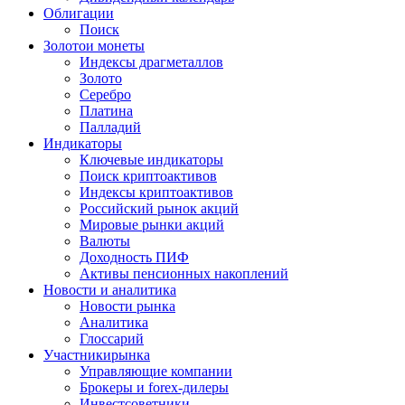
Облигации
Поиск
Золото
и монеты
Индексы драгметаллов
Золото
Серебро
Платина
Палладий
Индикаторы
Ключевые индикаторы
Поиск криптоактивов
Индексы криптоактивов
Российский рынок акций
Мировые рынки акций
Валюты
Доходность ПИФ
Активы пенсионных накоплений
Новости и аналитика
Новости рынка
Аналитика
Глоссарий
Участники
рынка
Управляющие компании
Брокеры и forex-дилеры
Инвестсоветники