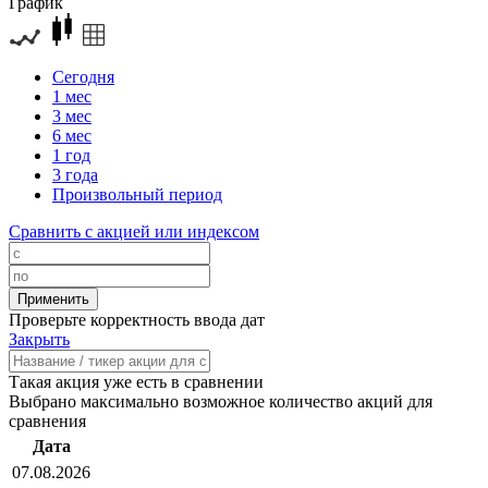
График
Сегодня
1 мес
3 мес
6 мес
1 год
3 года
Произвольный период
Сравнить с акцией или индексом
Проверьте корректность ввода дат
Закрыть
Такая акция уже есть в сравнении
Выбрано максимально возможное количество акций для
сравнения
Дата
07.08.2026