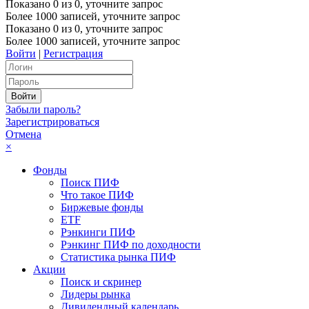
Показано
0
из
0
, уточните запрос
Более 1000 записей, уточните запрос
Показано
0
из
0
, уточните запрос
Более 1000 записей, уточните запрос
Войти
|
Регистрация
Забыли пароль?
Зарегистрироваться
Отмена
×
Фонды
Поиск ПИФ
Что такое ПИФ
Биржевые фонды
ETF
Рэнкинги ПИФ
Рэнкинг ПИФ по доходности
Статистика рынка ПИФ
Акции
Поиск и скринер
Лидеры рынка
Дивидендный календарь