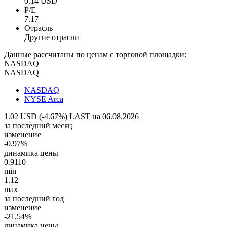
0.14 USD
P/E
7.17
Отрасль
Другие отрасли
Данные рассчитаны по ценам с торговой площадки:
NASDAQ
NASDAQ
NASDAQ
NYSE Arca
1.02 USD (-4.67%)
LAST на 06.08.2026
за последний месяц
изменение
-0.97%
динамика цены
0.9110
min
1.12
max
за последний год
изменение
-21.54%
динамика цены