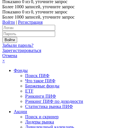
Показано
0
из
0
, уточните запрос
Более 1000 записей, уточните запрос
Показано
0
из
0
, уточните запрос
Более 1000 записей, уточните запрос
Войти
|
Регистрация
Забыли пароль?
Зарегистрироваться
Отмена
×
Фонды
Поиск ПИФ
Что такое ПИФ
Биржевые фонды
ETF
Рэнкинги ПИФ
Рэнкинг ПИФ по доходности
Статистика рынка ПИФ
Акции
Поиск и скринер
Лидеры рынка
Дивидендный календарь