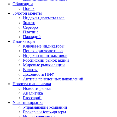
Облигации
Поиск
Золото
и монеты
Индексы драгметаллов
Золото
Серебро
Платина
Палладий
Индикаторы
Ключевые индикаторы
Поиск криптоактивов
Индексы криптоактивов
Российский рынок акций
Мировые рынки акций
Валюты
Доходность ПИФ
Активы пенсионных накоплений
Новости и аналитика
Новости рынка
Аналитика
Глоссарий
Участники
рынка
Управляющие компании
Брокеры и forex-дилеры
Инвестсоветники