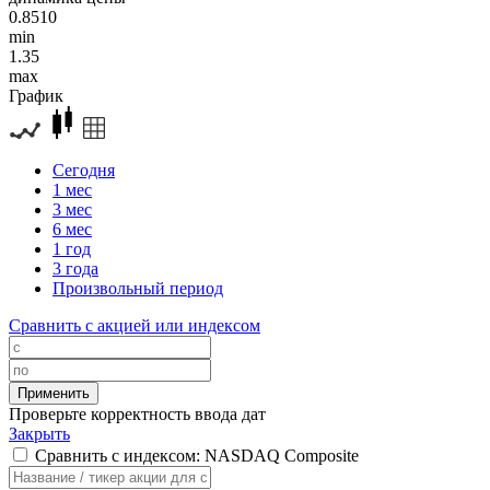
0.8510
min
1.35
max
График
Сегодня
1 мес
3 мес
6 мес
1 год
3 года
Произвольный период
Сравнить с акцией или индексом
Проверьте корректность ввода дат
Закрыть
Сравнить с индексом: NASDAQ Composite