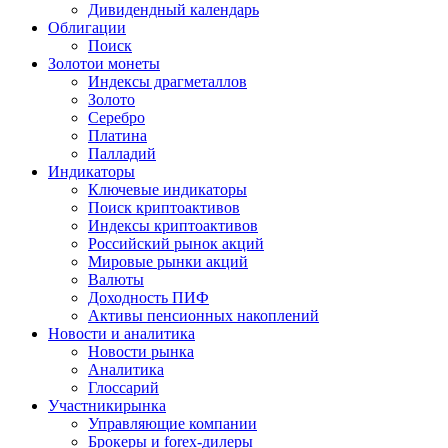
Дивидендный календарь
Облигации
Поиск
Золото
и монеты
Индексы драгметаллов
Золото
Серебро
Платина
Палладий
Индикаторы
Ключевые индикаторы
Поиск криптоактивов
Индексы криптоактивов
Российский рынок акций
Мировые рынки акций
Валюты
Доходность ПИФ
Активы пенсионных накоплений
Новости и аналитика
Новости рынка
Аналитика
Глоссарий
Участники
рынка
Управляющие компании
Брокеры и forex-дилеры