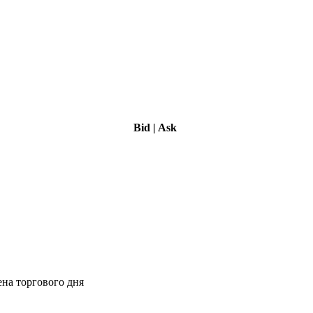
Bid
|
Ask
ена торгового дня