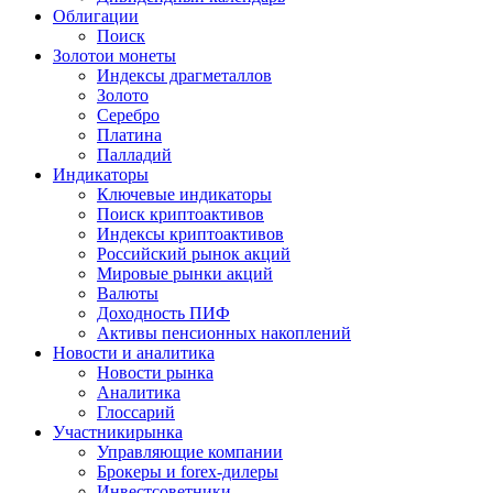
Облигации
Поиск
Золото
и монеты
Индексы драгметаллов
Золото
Серебро
Платина
Палладий
Индикаторы
Ключевые индикаторы
Поиск криптоактивов
Индексы криптоактивов
Российский рынок акций
Мировые рынки акций
Валюты
Доходность ПИФ
Активы пенсионных накоплений
Новости и аналитика
Новости рынка
Аналитика
Глоссарий
Участники
рынка
Управляющие компании
Брокеры и forex-дилеры
Инвестсоветники