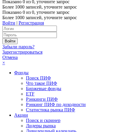
Показано
0
из
0
, уточните запрос
Более 1000 записей, уточните запрос
Показано
0
из
0
, уточните запрос
Более 1000 записей, уточните запрос
Войти
|
Регистрация
Забыли пароль?
Зарегистрироваться
Отмена
×
Фонды
Поиск ПИФ
Что такое ПИФ
Биржевые фонды
ETF
Рэнкинги ПИФ
Рэнкинг ПИФ по доходности
Статистика рынка ПИФ
Акции
Поиск и скринер
Лидеры рынка
Дивидендный календарь